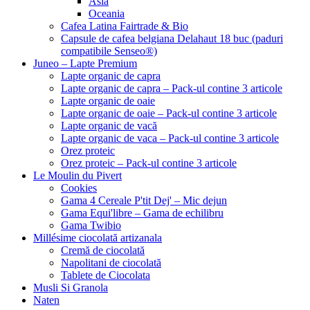
Asia
Oceania
Cafea Latina Fairtrade & Bio
Capsule de cafea belgiana Delahaut 18 buc (paduri
compatibile Senseo®)
Juneo – Lapte Premium
Lapte organic de capra
Lapte organic de capra – Pack-ul contine 3 articole
Lapte organic de oaie
Lapte organic de oaie – Pack-ul contine 3 articole
Lapte organic de vacă
Lapte organic de vaca – Pack-ul contine 3 articole
Orez proteic
Orez proteic – Pack-ul contine 3 articole
Le Moulin du Pivert
Cookies
Gama 4 Cereale P'tit Dej' – Mic dejun
Gama Equi'libre – Gama de echilibru
Gama Twibio
Millésime ciocolată artizanala
Cremă de ciocolată
Napolitani de ciocolată
Tablete de Ciocolata
Musli Si Granola
Naten