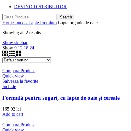
DEVINO DISTRIBUITOR
Search
Home
Juneo - Lapte Premium
Lapte organic de oaie
Showing all 2 results
Show sidebar
Show
9
12
18
24
Compara Produse
Quick view
Salveaza la favorite
Inchide
Formulă pentru sugari, cu lapte de oaie și cereale
165,02
lei
Add to cart
Compara Produse
Quick view