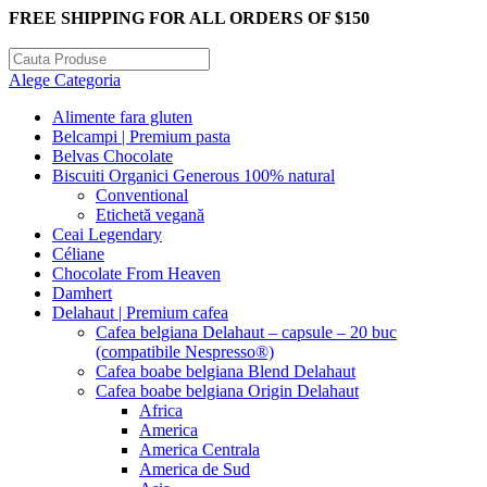
FREE SHIPPING FOR ALL ORDERS OF $150
Alege Categoria
Alimente fara gluten
Belcampi | Premium pasta
Belvas Chocolate
Biscuiti Organici Generous 100% natural
Conventional
Etichetă vegană
Ceai Legendary
Céliane
Chocolate From Heaven
Damhert
Delahaut | Premium cafea
Cafea belgiana Delahaut – capsule – 20 buc
(compatibile Nespresso®)
Cafea boabe belgiana Blend Delahaut
Cafea boabe belgiana Origin Delahaut
Africa
America
America Centrala
America de Sud