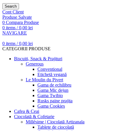
Search
Cont Client
Produse Salvate
0
Compara Produse
0
items
/
0,00
lei
NAVIGARE
0
items
/
0,00
lei
CATEGORII PRODUSE
Biscuiti, Snack & Prajituri
Generous
Conventional
Etichetă vegană
Le Moulin du Pivert
Gama de echilibru
Gama Mic dejun
Gama Twibio
Rusks paine prajita
Gama Cookies
Cafea & Ceai
Ciocolată & Cofetarie
Millésime | Ciocolată Artizanala
Tablete de ciocolată