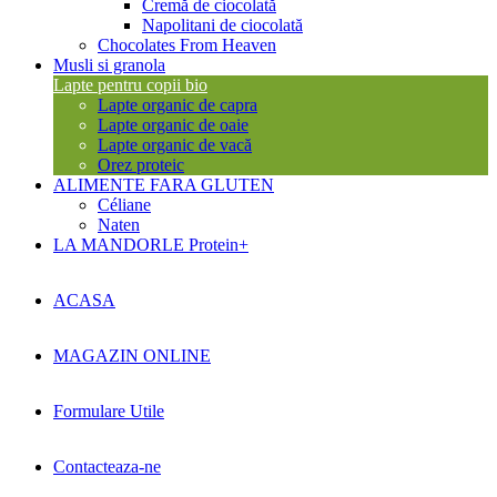
Cremă de ciocolată
Napolitani de ciocolată
Chocolates From Heaven
Musli si granola
Lapte pentru copii bio
Lapte organic de capra
Lapte organic de oaie
Lapte organic de vacă
Orez proteic
ALIMENTE FARA GLUTEN
Céliane
Naten
LA MANDORLE Protein+
ACASA
MAGAZIN ONLINE
Formulare Utile
Contacteaza-ne