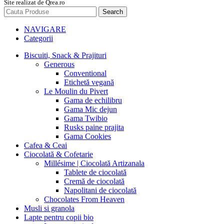
Site realizat de Qrea.ro
Search
NAVIGARE
Categorii
Biscuiti, Snack & Prajituri
Generous
Conventional
Etichetă vegană
Le Moulin du Pivert
Gama de echilibru
Gama Mic dejun
Gama Twibio
Rusks paine prajita
Gama Cookies
Cafea & Ceai
Ciocolată & Cofetarie
Millésime | Ciocolată Artizanala
Tablete de ciocolată
Cremă de ciocolată
Napolitani de ciocolată
Chocolates From Heaven
Musli si granola
Lapte pentru copii bio