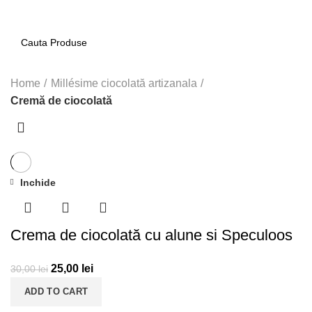
0
Home
Millésime ciocolată artizanala
Cremă de ciocolată
Inchide
-17%
Crema de ciocolată cu alune si Speculoos
25,00
lei
30,00
lei
ADD TO CART