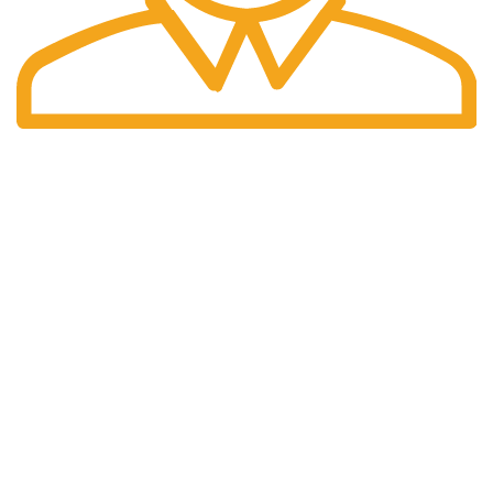
Preturi
Preturile afisate sunt finale.
DATE IDENTIFICARE
Compania isi desfasoara activitatea conform legislatiei din
Romania
INFORMAȚII LEGALE
Termeni si conditii
Politica de confidentialitate