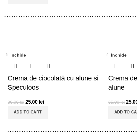
Inchide
Inchide
-17%
-29%
Crema de ciocolată cu alune si
Crema de 
Speculoos
alune
25,00
lei
25,0
30,00
lei
35,00
lei
ADD TO CART
ADD TO C