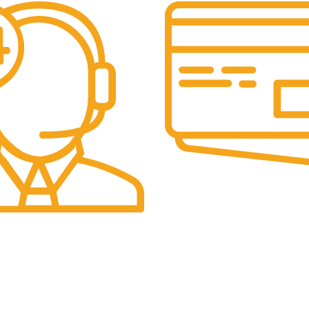
PLATI SECURIZATE
Plata securizata 3D secure.
id solicitarilor tale
LEGALE
COMENZI SI LIVRARE