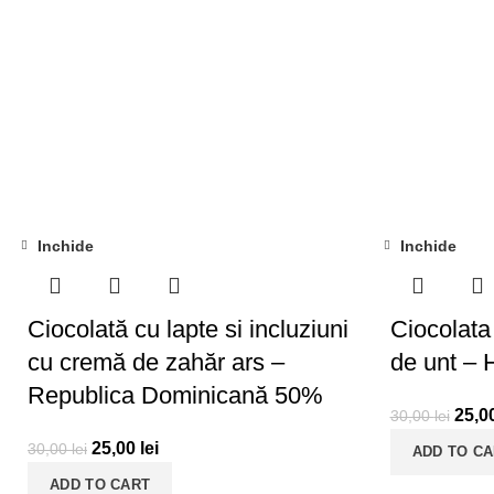
Inchide
Inchide
-17%
-17%
Ciocolată cu lapte si incluziuni
Ciocolata 
cu cremă de zahăr ars –
de unt – 
Republica Dominicană 50%
25,0
30,00
lei
25,00
lei
30,00
lei
ADD TO C
ADD TO CART