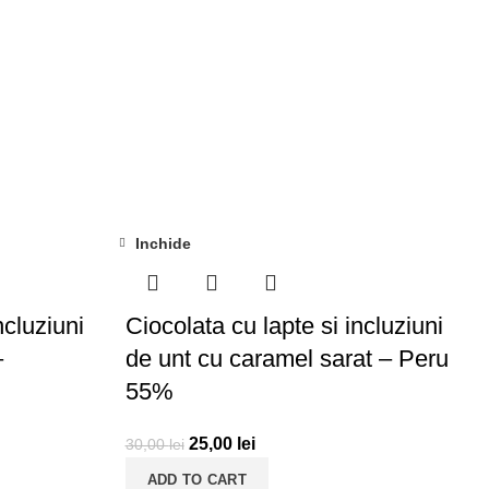
Inchide
-17%
ncluziuni
Ciocolata cu lapte si incluziuni
–
de unt cu caramel sarat – Peru
55%
25,00
lei
30,00
lei
ADD TO CART