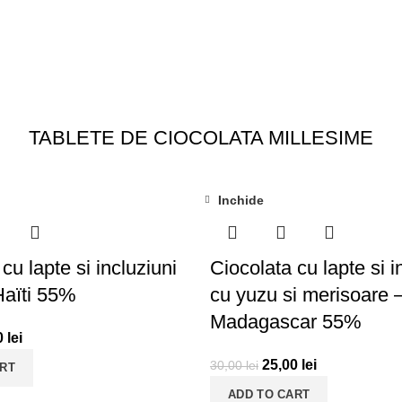
TABLETE DE CIOCOLATA MILLESIME
Inchide
-17%
cu lapte si incluziuni
Ciocolata cu lapte si i
Haïti 55%
cu yuzu si merisoare 
Madagascar 55%
0
lei
25,00
lei
30,00
lei
ART
ADD TO CART