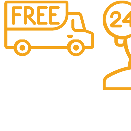
Livrare Gratuita
Pentru comenzi de peste 250 lei.
Suport 24/7
Raspundem rap
DATE IDENTIFICARE
INFORMAȚII 