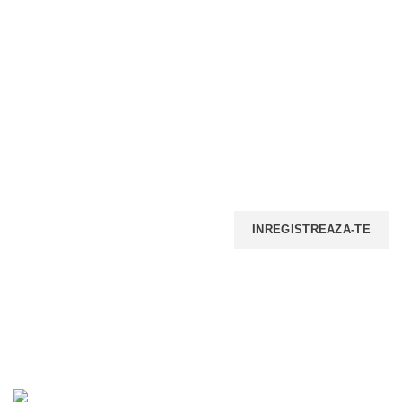
INSCRIE-TE LA NEWSELETTER!
Iti promitem ca nu vom face spam, nu vom trimite multe
email-uri, insa iti vom transmite periodic ofertele noastre.
PLATI ONLINE SECURIZATE
LIVRARE