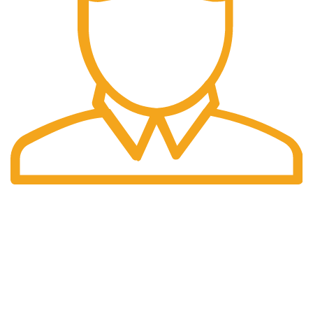
Preturi
Preturile afisate sunt finale.
DATE IDENTIFICARE
Compania isi desfasoara activitatea conform legislatiei din
Romania