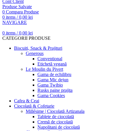
Cont Client
Produse Salvate
0
Compara Produse
0
items
/
0,00
lei
NAVIGARE
0
items
/
0,00
lei
CATEGORII PRODUSE
Biscuiti, Snack & Prajituri
Generous
Conventional
Etichetă vegană
Le Moulin du Pivert
Gama de echilibru
Gama Mic dejun
Gama Twibio
Rusks paine prajita
Gama Cookies
Cafea & Ceai
Ciocolată & Cofetarie
Millésime | Ciocolată Artizanala
Tablete de ciocolată
Cremă de ciocolată
Napolitani de ciocolată