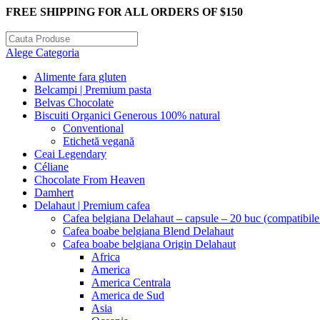
FREE SHIPPING FOR ALL ORDERS OF $150
Alege Categoria
Alimente fara gluten
Belcampi | Premium pasta
Belvas Chocolate
Biscuiti Organici Generous 100% natural
Conventional
Etichetă vegană
Ceai Legendary
Céliane
Chocolate From Heaven
Damhert
Delahaut | Premium cafea
Cafea belgiana Delahaut – capsule – 20 buc (compatibil
Cafea boabe belgiana Blend Delahaut
Cafea boabe belgiana Origin Delahaut
Africa
America
America Centrala
America de Sud
Asia