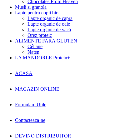
Chocolates From Heaven
Musli si granola
Lapte pentru copii bio
Lapte organic de capra
Lapte organic de oaie
Lapte organic de vacă
Orez proteic
ALIMENTE FARA GLUTEN
Céliane
Naten
LA MANDORLE Protein+
ACASA
MAGAZIN ONLINE
Formulare Utile
Contacteaza-ne
DEVINO DISTRIBUITOR