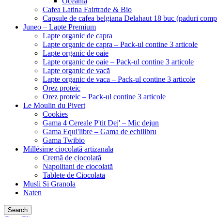
Oceania
Cafea Latina Fairtrade & Bio
Capsule de cafea belgiana Delahaut 18 buc (paduri comp
Juneo – Lapte Premium
Lapte organic de capra
Lapte organic de capra – Pack-ul contine 3 articole
Lapte organic de oaie
Lapte organic de oaie – Pack-ul contine 3 articole
Lapte organic de vacă
Lapte organic de vaca – Pack-ul contine 3 articole
Orez proteic
Orez proteic – Pack-ul contine 3 articole
Le Moulin du Pivert
Cookies
Gama 4 Cereale P'tit Dej' – Mic dejun
Gama Equi'libre – Gama de echilibru
Gama Twibio
Millésime ciocolată artizanala
Cremă de ciocolată
Napolitani de ciocolată
Tablete de Ciocolata
Musli Si Granola
Naten
Search