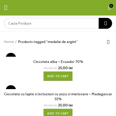
0
Home
Products tagged “medalie de argint”
-17%
Ciocolata alba – Ecuador 70%
25,00
lei
30,00
lei
ADD TO CART
-17%
Ciocolata cu lapte si incluziuni cu yuzu si merisoare – Madagascar
55%
25,00
lei
30,00
lei
ADD TO CART