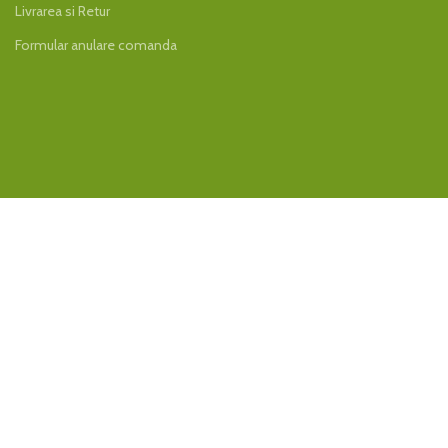
Livrarea si Retur
Formular anulare comanda
INSCRIE-TE LA NEWSELETTER!
Iti promitem ca nu vom face spam, nu vom trimite multe email-uri,
insa iti vom transmite periodic ofertele noastre.
PLATI ONLINE SECURIZATE
LIVRARE