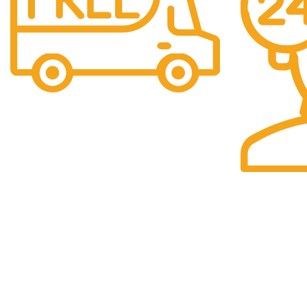
Livrare Gratuita
Pentru comenzi de peste 250 lei.
Suport 24/7
Raspundem rap
DATE IDENTIFICARE
INFORMAȚII 
Termeni si condi
Compania isi desfasoara activitatea
conform legislatiei din Romania
Politica de confi