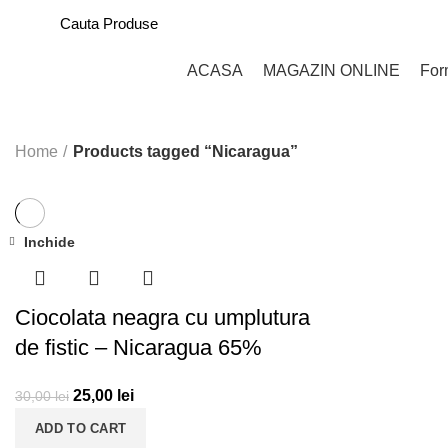
ACASA
MAGAZIN ONLINE
For
CATEGORII PRODUSE
Home
Products tagged “Nicaragua”
Inchide
-17%
Ciocolata neagra cu umplutura
de fistic – Nicaragua 65%
25,00
lei
30,00
lei
ADD TO CART