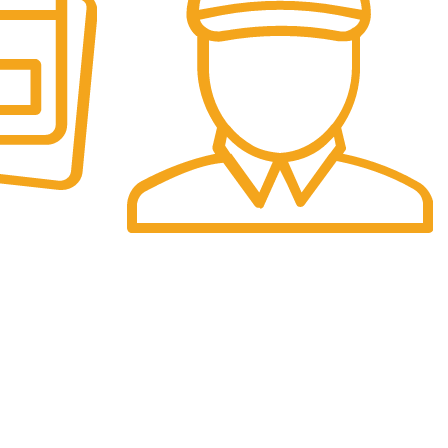
Preturi
Preturile afisate sunt finale.
INSCRIE-TE LA NEWSELETTER!
Iti promitem ca nu vom face spam, nu vom
trimite multe email-uri, insa iti vom transmite