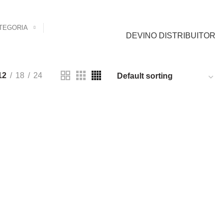
0
0
Cont Client
0,00
lei
TEGORIA
DEVINO DISTRIBUITOR
12
18
24