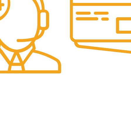
PLATI SECURIZATE
Plata securizata 3D secure.
id solicitarilor tale
LEGALE
COMENZI SI LIVRARE
tii
Cum plasez o comandă?
dentialitate
Cum plătesc