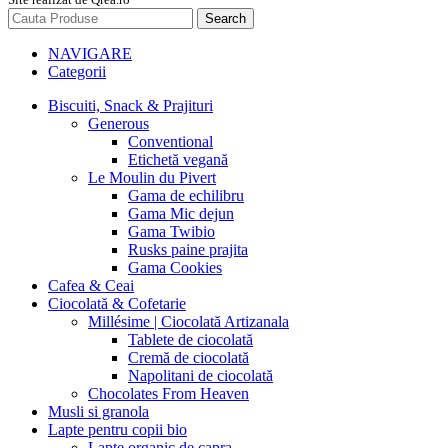
Search
NAVIGARE
Categorii
Biscuiti, Snack & Prajituri
Generous
Conventional
Etichetă vegană
Le Moulin du Pivert
Gama de echilibru
Gama Mic dejun
Gama Twibio
Rusks paine prajita
Gama Cookies
Cafea & Ceai
Ciocolată & Cofetarie
Millésime | Ciocolată Artizanala
Tablete de ciocolată
Cremă de ciocolată
Napolitani de ciocolată
Chocolates From Heaven
Musli si granola
Lapte pentru copii bio
Lapte organic de capra