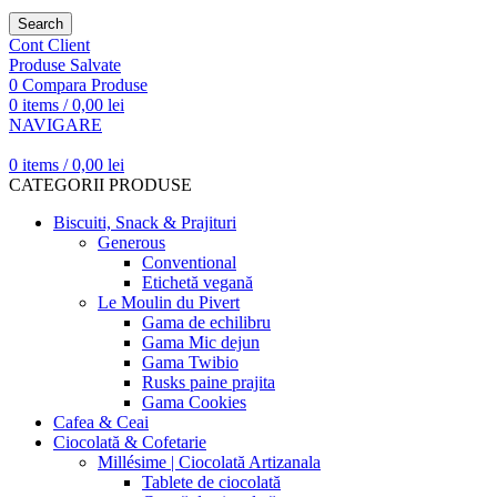
Search
Cont Client
Produse Salvate
0
Compara Produse
0
items
/
0,00
lei
NAVIGARE
0
items
/
0,00
lei
CATEGORII PRODUSE
Biscuiti, Snack & Prajituri
Generous
Conventional
Etichetă vegană
Le Moulin du Pivert
Gama de echilibru
Gama Mic dejun
Gama Twibio
Rusks paine prajita
Gama Cookies
Cafea & Ceai
Ciocolată & Cofetarie
Millésime | Ciocolată Artizanala
Tablete de ciocolată