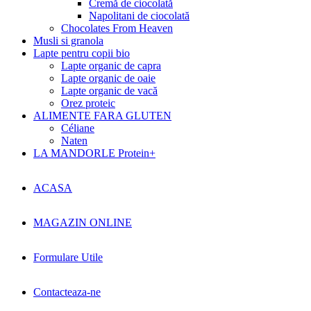
Cremă de ciocolată
Napolitani de ciocolată
Chocolates From Heaven
Musli si granola
Lapte pentru copii bio
Lapte organic de capra
Lapte organic de oaie
Lapte organic de vacă
Orez proteic
ALIMENTE FARA GLUTEN
Céliane
Naten
LA MANDORLE Protein+
ACASA
MAGAZIN ONLINE
Formulare Utile
Contacteaza-ne