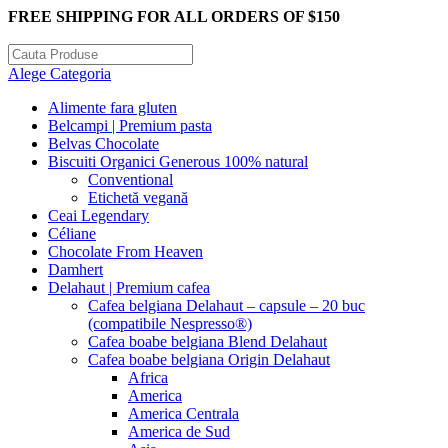
FREE SHIPPING FOR ALL ORDERS OF $150
Alege Categoria
Alimente fara gluten
Belcampi | Premium pasta
Belvas Chocolate
Biscuiti Organici Generous 100% natural
Conventional
Etichetă vegană
Ceai Legendary
Céliane
Chocolate From Heaven
Damhert
Delahaut | Premium cafea
Cafea belgiana Delahaut – capsule – 20 buc
(compatibile Nespresso®)
Cafea boabe belgiana Blend Delahaut
Cafea boabe belgiana Origin Delahaut
Africa
America
America Centrala
America de Sud