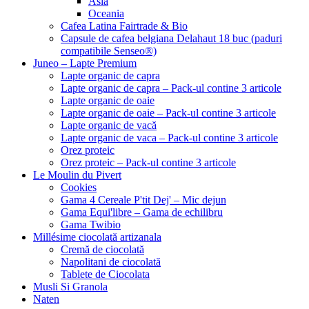
Asia
Oceania
Cafea Latina Fairtrade & Bio
Capsule de cafea belgiana Delahaut 18 buc (paduri
compatibile Senseo®)
Juneo – Lapte Premium
Lapte organic de capra
Lapte organic de capra – Pack-ul contine 3 articole
Lapte organic de oaie
Lapte organic de oaie – Pack-ul contine 3 articole
Lapte organic de vacă
Lapte organic de vaca – Pack-ul contine 3 articole
Orez proteic
Orez proteic – Pack-ul contine 3 articole
Le Moulin du Pivert
Cookies
Gama 4 Cereale P'tit Dej' – Mic dejun
Gama Equi'libre – Gama de echilibru
Gama Twibio
Millésime ciocolată artizanala
Cremă de ciocolată
Napolitani de ciocolată
Tablete de Ciocolata
Musli Si Granola
Naten