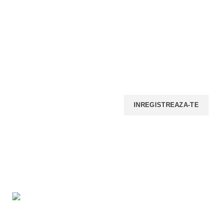
INSCRIE-TE LA NEWSELETTER!
Iti promitem ca nu vom face spam, nu vom trimite multe
email-uri, insa iti vom transmite periodic ofertele noastre.
PLATI ONLINE SECURIZATE
LIVRARE
RETELE SOCIALE