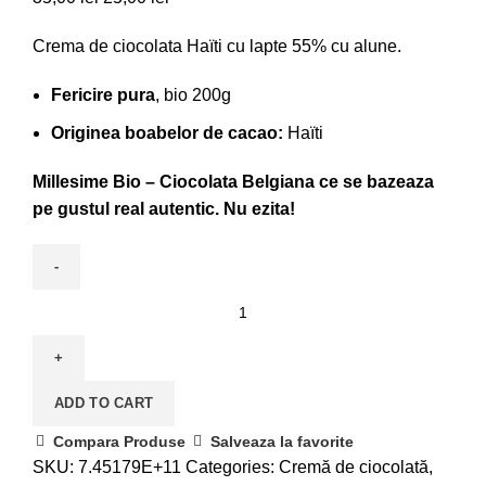
Crema de ciocolata Haïti cu lapte 55% cu alune.
Fericire pura
, bio 200g
Originea boabelor de cacao:
Haïti
Millesime Bio – Ciocolata Belgiana ce se bazeaza
pe gustul real autentic. Nu ezita!
ADD TO CART
Compara Produse
Salveaza la favorite
SKU:
7.45179E+11
Categories:
Cremă de ciocolată
,