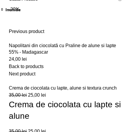
-29%
Inchide
Inchide
Inchide
Inchide
Inchide
Inchide
Inchide
Inchide
Inchide
Inchide
Inchide
Inchide
Click to enlarge
Previous product
Napolitani din ciocolată cu Praline de alune si lapte
55% - Madagascar
24,00
lei
Back to products
Next product
Crema de ciocolata cu lapte, alune si textura crunch
35,00
lei
25,00
lei
Crema de ciocolata cu lapte si
alune
35,00
lei
25,00
lei