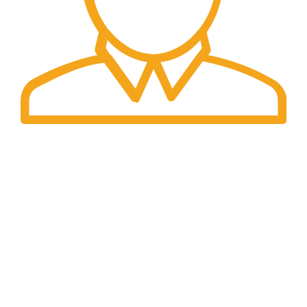
Preturi
Preturile afisate sunt finale.
DATE IDENTIFICARE
Compania isi desfasoara activitatea conform legislatiei
din Romania
INFORMAȚII LEGALE