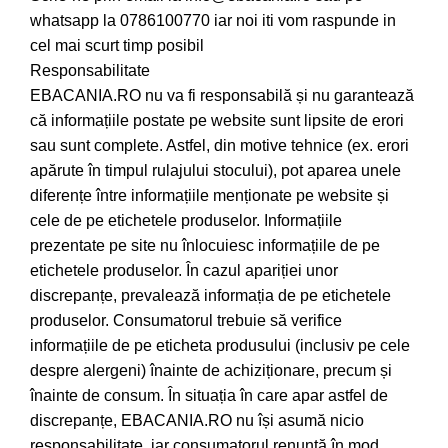
whatsapp la 0786100770 iar noi iti vom raspunde in
cel mai scurt timp posibil
Responsabilitate
EBACANIA.RO nu va fi responsabilă și nu garantează
că informațiile postate pe website sunt lipsite de erori
sau sunt complete. Astfel, din motive tehnice (ex. erori
apărute în timpul rulajului stocului), pot aparea unele
diferențe între informațiile menționate pe website și
cele de pe etichetele produselor. Informațiile
prezentate pe site nu înlocuiesc informațiile de pe
etichetele produselor. În cazul apariției unor
discrepanțe, prevalează informația de pe etichetele
produselor. Consumatorul trebuie să verifice
informațiile de pe eticheta produsului (inclusiv pe cele
despre alergeni) înainte de achiziționare, precum și
înainte de consum. În situația în care apar astfel de
discrepanțe, EBACANIA.RO nu își asumă nicio
responsabilitate, iar consumatorul renunță în mod