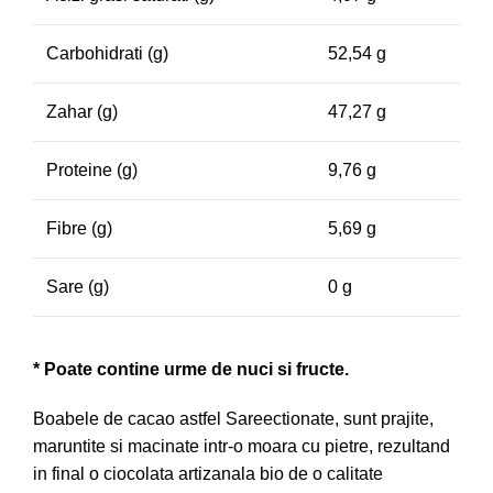
Carbohidrati (g)
52,54 g
Zahar (g)
47,27 g
Proteine (g)
9,76 g
Fibre (g)
5,69 g
Sare (g)
0 g
* Poate contine urme de nuci si fructe.
Boabele de cacao astfel Sareectionate, sunt prajite,
maruntite si macinate intr-o moara cu pietre, rezultand
in final o ciocolata artizanala bio de o calitate