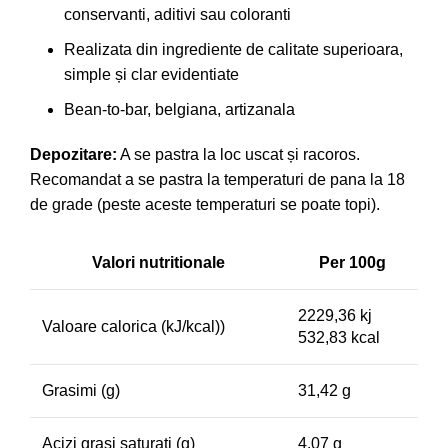
conservanti, aditivi sau coloranti
Realizata din ingrediente de calitate superioara,
simple și clar evidentiate
Bean-to-bar, belgiana, artizanala
Depozitare:
A se pastra la loc uscat și racoros.
Recomandat a se pastra la temperaturi de pana la 18
de grade (peste aceste temperaturi se poate topi).
Valori nutritionale
Per 100g
2229,36 kj
Valoare calorica (kJ/kcal))
532,83 kcal
Grasimi (g)
31,42 g
Acizi grasi saturati (g)
4,07 g