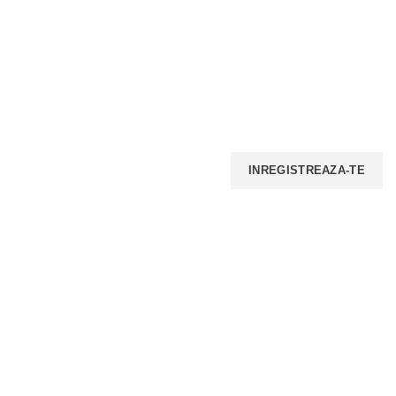
INSCRIE-TE LA NEWSELETTER!
Iti promitem ca nu vom face spam, nu vom trimite multe
email-uri, insa iti vom transmite periodic ofertele noastre.
PLATI ONLINE SECURIZATE
LIVRARE
RETELE SOCIALE