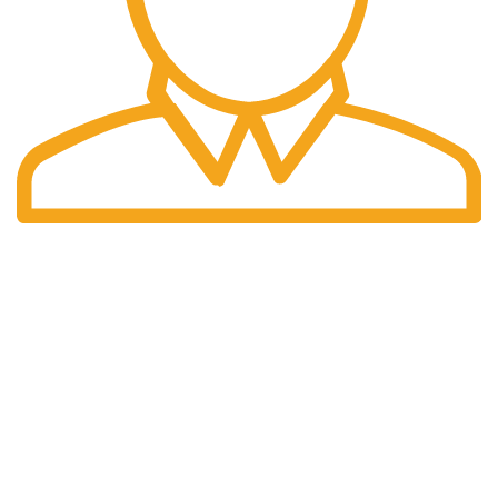
Preturi
Preturile afisate sunt finale.
DATE IDENTIFICARE
Compania isi desfasoara activitatea conform legislatiei din
Romania
INFORMAȚII LEGALE