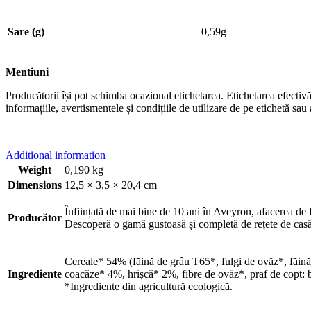
Sare (g)
0,59g
Mentiuni
Producătorii își pot schimba ocazional etichetarea. Etichetarea efectivă 
informațiile, avertismentele și condițiile de utilizare de pe etichetă s
Additional information
Weight
0,190 kg
Dimensions
12,5 × 3,5 × 20,4 cm
Înființată de mai bine de 10 ani în Aveyron, afacerea de 
Producător
Descoperă o gamă gustoasă și completă de rețete de casă 1
Cereale* 54% (făină de grâu T65*, fulgi de ovăz*, făină 
Ingrediente
coacăze* 4%, hrișcă* 2%, fibre de ovăz*, praf de copt: b
*Ingrediente din agricultură ecologică.