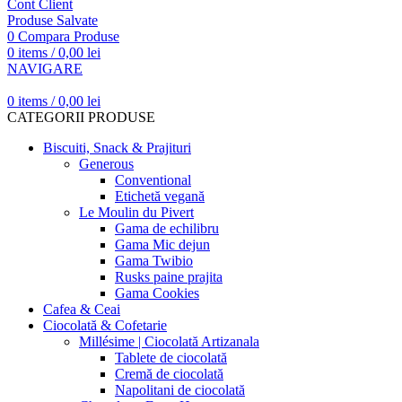
Cont Client
Produse Salvate
0
Compara Produse
0
items
/
0,00
lei
NAVIGARE
0
items
/
0,00
lei
CATEGORII PRODUSE
Biscuiti, Snack & Prajituri
Generous
Conventional
Etichetă vegană
Le Moulin du Pivert
Gama de echilibru
Gama Mic dejun
Gama Twibio
Rusks paine prajita
Gama Cookies
Cafea & Ceai
Ciocolată & Cofetarie
Millésime | Ciocolată Artizanala
Tablete de ciocolată
Cremă de ciocolată
Napolitani de ciocolată