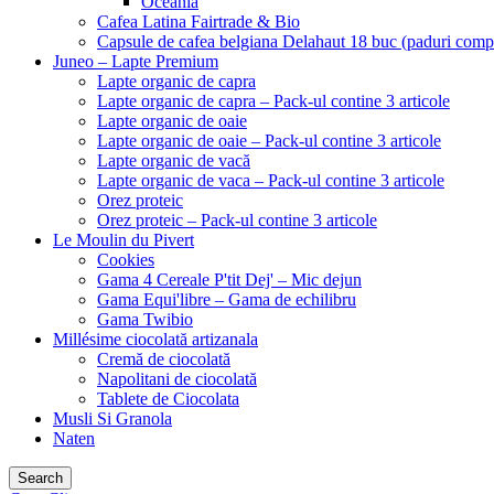
Oceania
Cafea Latina Fairtrade & Bio
Capsule de cafea belgiana Delahaut 18 buc (paduri comp
Juneo – Lapte Premium
Lapte organic de capra
Lapte organic de capra – Pack-ul contine 3 articole
Lapte organic de oaie
Lapte organic de oaie – Pack-ul contine 3 articole
Lapte organic de vacă
Lapte organic de vaca – Pack-ul contine 3 articole
Orez proteic
Orez proteic – Pack-ul contine 3 articole
Le Moulin du Pivert
Cookies
Gama 4 Cereale P'tit Dej' – Mic dejun
Gama Equi'libre – Gama de echilibru
Gama Twibio
Millésime ciocolată artizanala
Cremă de ciocolată
Napolitani de ciocolată
Tablete de Ciocolata
Musli Si Granola
Naten
Search