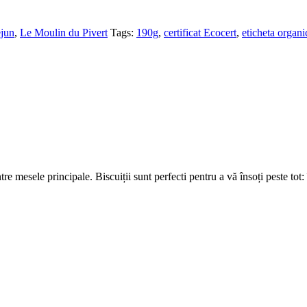
ejun
,
Le Moulin du Pivert
Tags:
190g
,
certificat Ecocert
,
eticheta organi
re mesele principale. Biscuiții sunt perfecti pentru a vă însoți peste tot: