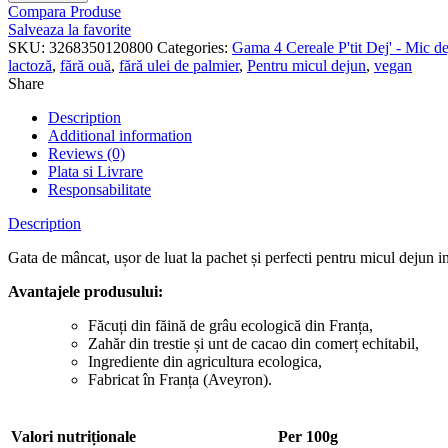
Dejun,
Compara Produse
cu
Salveaza la favorite
smochine,
SKU:
3268350120800
Categories:
Gama 4 Cereale P'tit Dej' - Mic d
struguri
lactoză
,
fără ouă
,
fără ulei de palmier
,
Pentru micul dejun
,
vegan
și
Share
semințe
quantity
Description
Additional information
Reviews (0)
Plata si Livrare
Responsabilitate
Description
Gata de mâncat, ușor de luat la pachet și perfecti pentru micul dejun int
Avantajele produsului:
Făcuți din făină de grâu ecologică din Franța,
Zahăr din trestie și unt de cacao din comerț echitabil,
Ingrediente din agricultura ecologica,
Fabricat în Franța (Aveyron).
Valori nutriționale
Per 100g