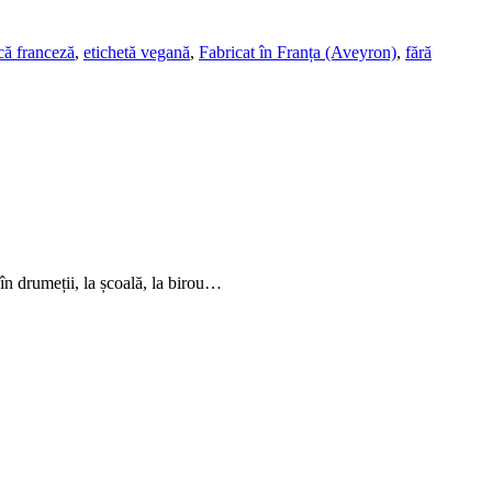
că franceză
,
etichetă vegană
,
Fabricat în Franța (Aveyron)
,
fără
 în drumeții, la școală, la birou…