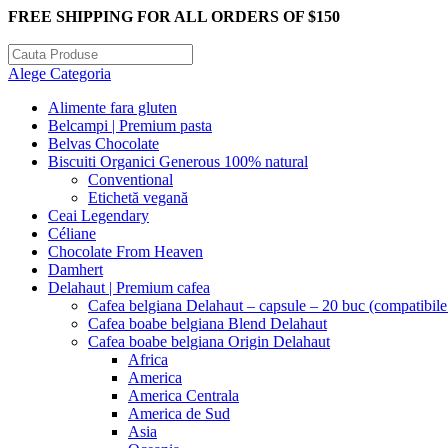
FREE SHIPPING FOR ALL ORDERS OF $150
Alege Categoria
Alimente fara gluten
Belcampi | Premium pasta
Belvas Chocolate
Biscuiti Organici Generous 100% natural
Conventional
Etichetă vegană
Ceai Legendary
Céliane
Chocolate From Heaven
Damhert
Delahaut | Premium cafea
Cafea belgiana Delahaut – capsule – 20 buc (compatibil
Cafea boabe belgiana Blend Delahaut
Cafea boabe belgiana Origin Delahaut
Africa
America
America Centrala
America de Sud
Asia