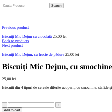
Search
Click to enlarge
Previous product
Biscuiți Mic Dejun cu ciocolată
25,00
lei
Back to products
Next product
Biscuiți Mic Dejun, cu fructe de pădure
25,00
lei
Biscuiți Mic Dejun, cu smochine,
25,00
lei
Biscuiti din 4 tipuri de cereale diferite acoperiți cu smochine, stafide
Biscuiți
Mic
Add to cart