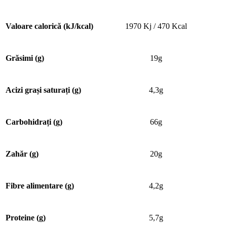
Valoare calorică (kJ/kcal)
1970 Kj / 470 Kcal
Grăsimi (g)
19g
Acizi grași saturați (g)
4,3g
Carbohidrați (g)
66g
Zahăr (g)
20g
Fibre alimentare (g)
4,2g
Proteine (g)
5,7g