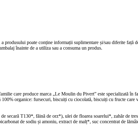
a produsului poate conține informații suplimentare și/sau diferite față de 
au ambalaj înainte de a utiliza sau a consuma un produs.
familie care produce marca „Le Moulin du Pivert” este specializată în fa
00% organice: fursecuri, biscuiți cu ciocolată, biscuiți cu fructe care v
de secară T130*, făină de orz*), ulei de floarea soarelui*, zahăr de tre
icarbonat de sodiu și amoniu, extract de malț*, suc concentrat de lămâie