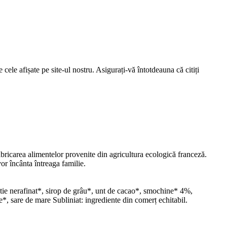
cele afișate pe site-ul nostru. Asigurați-vă întotdeauna că citiți
bricarea alimentelor provenite din agricultura ecologică franceză.
or încânta întreaga familie.
stie nerafinat*, sirop de grâu*, unt de cacao*, smochine* 4%,
*, sare de mare Subliniat: ingrediente din comerț echitabil.