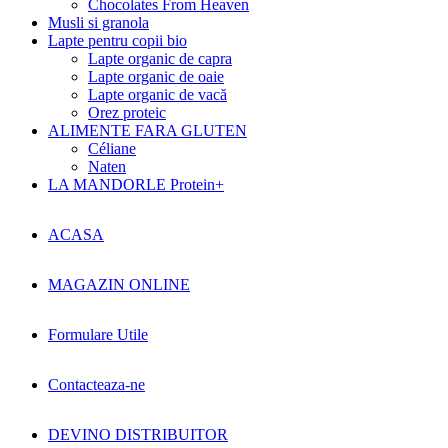
Chocolates From Heaven
Musli si granola
Lapte pentru copii bio
Lapte organic de capra
Lapte organic de oaie
Lapte organic de vacă
Orez proteic
ALIMENTE FARA GLUTEN
Céliane
Naten
LA MANDORLE Protein+
ACASA
MAGAZIN ONLINE
Formulare Utile
Contacteaza-ne
DEVINO DISTRIBUITOR