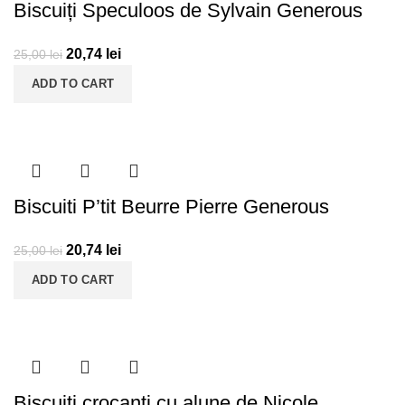
Biscuiți Speculoos de Sylvain Generous
20,74
lei
25,00
lei
ADD TO CART
Biscuiti P’tit Beurre Pierre Generous
20,74
lei
25,00
lei
ADD TO CART
Biscuiți crocanți cu alune de Nicole