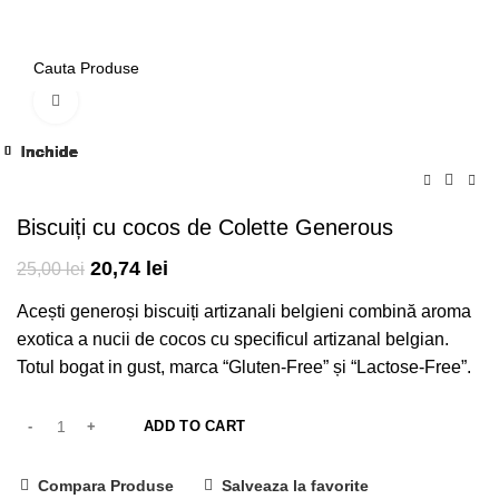
/
0,00
lei
Click to enlarge
-17%
Inchide
Inchide
Inchide
Inchide
Inchide
Inchide
Inchide
Inchide
Inchide
Inchide
Inchide
Inchide
-17%
-17%
-17%
-17%
-17%
-17%
-17%
Biscuiți cu cocos de Colette Generous
20,74
lei
25,00
lei
Acești generoși biscuiți artizanali belgieni combină aroma
exotica a nucii de cocos cu specificul artizanal belgian.
Totul bogat in gust, marca “Gluten-Free” și “Lactose-Free”.
ADD TO CART
Compara Produse
Salveaza la favorite