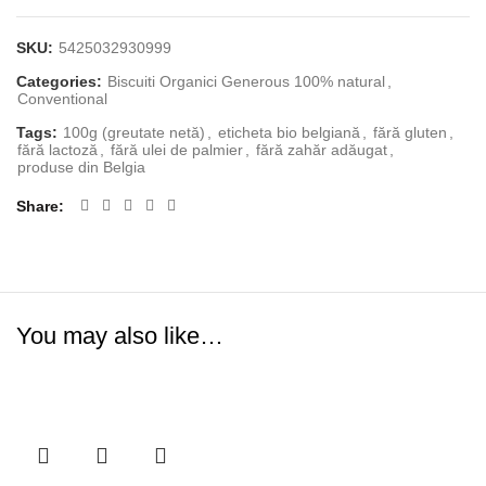
SKU:
5425032930999
Categories:
Biscuiti Organici Generous 100% natural
,
Conventional
Tags:
100g (greutate netă)
,
eticheta bio belgiană
,
fără gluten
,
fără lactoză
,
fără ulei de palmier
,
fără zahăr adăugat
,
produse din Belgia
Share
You may also like…