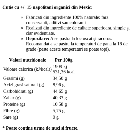
Cutie cu +/- 15 napolitani organici din Mexic:
Fabricati din ingrediente 100% naturale: fara
conservanti, aditivi sau coloranti
Realizati din ingrediente de calitate superioara, simple și
clar evidentiate.
Depozitare:
A se pastra la loc uscat și racoros.
Recomandat a se pastra la temperaturi de pana la 18 de
grade (peste aceste temperaturi se poate topi).
Valori nutritionale
Per 100g
1909 kj
Valoare calorica (kJ/kcal))
531,36 kcal
Grasimi (g)
34,50 g
Acizi grasi saturati (g)
8,96 g
Carbohidrati (g)
44,65 g
Zahar (g)
40,33 g
Proteine (g)
10,58 g
Fibre (g)
5,75 g
Sare (g)
0 g
* Poate contine urme de nuci si fructe.