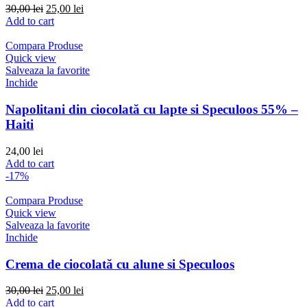
Original
Current
30,00
lei
25,00
lei
price
price
Add to cart
was:
is:
30,00 lei.
25,00 lei.
Compara Produse
Quick view
Salveaza la favorite
Inchide
Napolitani din ciocolată cu lapte si Speculoos 55% –
Haiti
24,00
lei
Add to cart
-17%
Compara Produse
Quick view
Salveaza la favorite
Inchide
Crema de ciocolată cu alune si Speculoos
Original
Current
30,00
lei
25,00
lei
price
price
Add to cart