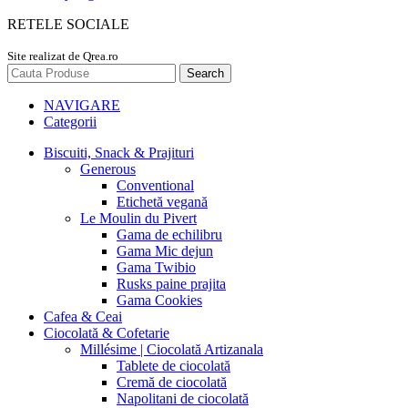
RETELE SOCIALE
Site realizat de Qrea.ro
Search
NAVIGARE
Categorii
Biscuiti, Snack & Prajituri
Generous
Conventional
Etichetă vegană
Le Moulin du Pivert
Gama de echilibru
Gama Mic dejun
Gama Twibio
Rusks paine prajita
Gama Cookies
Cafea & Ceai
Ciocolată & Cofetarie
Millésime | Ciocolată Artizanala
Tablete de ciocolată
Cremă de ciocolată
Napolitani de ciocolată