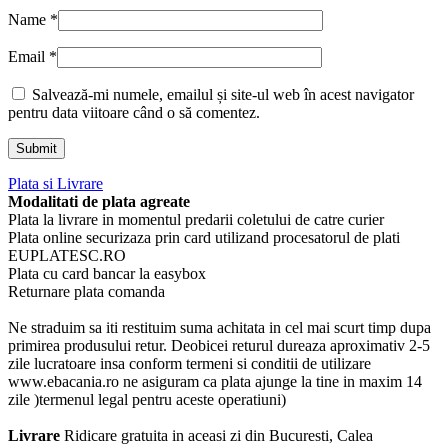
Name
*
Email
*
Salvează-mi numele, emailul și site-ul web în acest navigator
pentru data viitoare când o să comentez.
Plata si Livrare
Modalitati de plata agreate
Plata la livrare in momentul predarii coletului de catre curier
Plata online securizaza prin card utilizand procesatorul de plati
EUPLATESC.RO
Plata cu card bancar la easybox
Returnare plata comanda
Ne straduim sa iti restituim suma achitata in cel mai scurt timp dupa
primirea produsului retur. Deobicei returul dureaza aproximativ 2-5
zile lucratoare insa conform termeni si conditii de utilizare
www.ebacania.ro ne asiguram ca plata ajunge la tine in maxim 14
zile )termenul legal pentru aceste operatiuni)
Livrare
Ridicare gratuita in aceasi zi din Bucuresti, Calea