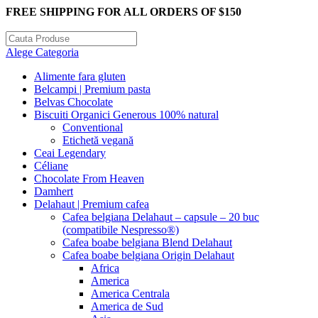
FREE SHIPPING FOR ALL ORDERS OF $150
Alege Categoria
Alimente fara gluten
Belcampi | Premium pasta
Belvas Chocolate
Biscuiti Organici Generous 100% natural
Conventional
Etichetă vegană
Ceai Legendary
Céliane
Chocolate From Heaven
Damhert
Delahaut | Premium cafea
Cafea belgiana Delahaut – capsule – 20 buc
(compatibile Nespresso®)
Cafea boabe belgiana Blend Delahaut
Cafea boabe belgiana Origin Delahaut
Africa
America
America Centrala
America de Sud