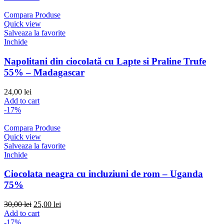
was:
is:
30,00 lei.
25,00 lei.
Compara Produse
Quick view
Salveaza la favorite
Inchide
Napolitani din ciocolată cu Lapte si Praline Trufe
55% – Madagascar
24,00
lei
Add to cart
-17%
Compara Produse
Quick view
Salveaza la favorite
Inchide
Ciocolata neagra cu incluziuni de rom – Uganda
75%
Original
Current
30,00
lei
25,00
lei
price
price
Add to cart
was:
is:
-17%