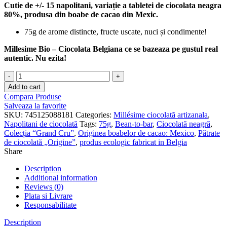
Cutie de +/- 15 napolitani, variație a tabletei de ciocolata neagra
80%, produsa din boabe de cacao din Mexic.
75g de arome distincte, fructe uscate, nuci și condimente!
Millesime Bio – Ciocolata Belgiana ce se bazeaza pe gustul real
autentic. Nu ezita!
Napolitani
din
Add to cart
ciocolata
Compara Produse
neagra
Salveaza la favorite
80%
SKU:
745125088181
Categories:
Millésime ciocolată artizanala
,
-
Napolitani de ciocolată
Tags:
75g
,
Bean-to-bar
,
Ciocolată neagră
,
Mexico
Colecția “Grand Cru”
,
Originea boabelor de cacao: Mexico
,
Pătrate
quantity
de ciocolată „Origine”
,
produs ecologic fabricat in Belgia
Share
Description
Additional information
Reviews (0)
Plata si Livrare
Responsabilitate
Description