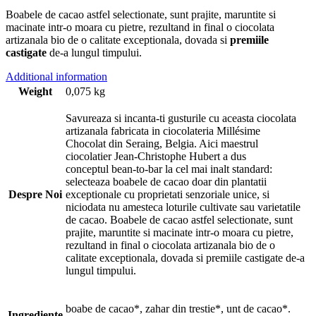
Boabele de cacao astfel selectionate, sunt prajite, maruntite si
macinate intr-o moara cu pietre, rezultand in final o ciocolata
artizanala bio de o calitate exceptionala, dovada si
premiile
castigate
de-a lungul timpului.
Additional information
Weight
0,075 kg
Savureaza si incanta-ti gusturile cu aceasta ciocolata
artizanala fabricata in ciocolateria Millésime
Chocolat din Seraing, Belgia. Aici maestrul
ciocolatier Jean-Christophe Hubert a dus
conceptul bean-to-bar la cel mai inalt standard:
selecteaza boabele de cacao doar din plantatii
Despre Noi
exceptionale cu proprietati senzoriale unice, si
niciodata nu amesteca loturile cultivate sau varietatile
de cacao. Boabele de cacao astfel selectionate, sunt
prajite, maruntite si macinate intr-o moara cu pietre,
rezultand in final o ciocolata artizanala bio de o
calitate exceptionala, dovada si premiile castigate de-a
lungul timpului.
boabe de cacao*, zahar din trestie*, unt de cacao*.
Ingrediente