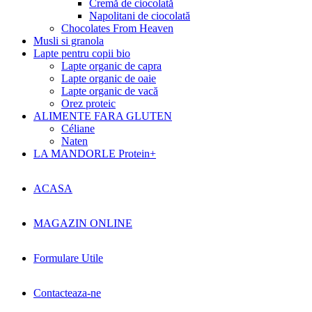
Cremă de ciocolată
Napolitani de ciocolată
Chocolates From Heaven
Musli si granola
Lapte pentru copii bio
Lapte organic de capra
Lapte organic de oaie
Lapte organic de vacă
Orez proteic
ALIMENTE FARA GLUTEN
Céliane
Naten
LA MANDORLE Protein+
ACASA
MAGAZIN ONLINE
Formulare Utile
Contacteaza-ne