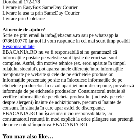
Dorobanti 172-178
Livrare in EasyBox SameDay Courier
Livrare la usa ta prin SameDay Courier
Livrare prin Coletarie
Ai nevoie de ajutor?
Scrie-ne prin email la info@ebacania.ro sau pe whatsapp la
0786100770 iar noi iti vom raspunde in cel mai scurt timp posibil
Responsabilitate
EBACANIA.RO nu va fi responsabilă și nu garantează că
informațiile postate pe website sunt lipsite de erori sau sunt
complete. Astfel, din motive tehnice (ex. erori apărute în timpul
rulajului stocului), pot aparea unele diferențe între informațiile
menționate pe website și cele de pe etichetele produselor.
Informațiile prezentate pe site nu înlocuiesc informațiile de pe
etichetele produselor. În cazul apariției unor discrepanțe, prevalează
informația de pe etichetele produselor. Consumatorul trebuie să
verifice informațiile de pe eticheta produsului (inclusiv pe cele
despre alergeni) înainte de achiziționare, precum și înainte de
consum. În situația în care apar astfel de discrepanțe,
EBACANIA.RO nu își asumă nicio responsabilitate, iar
consumatorul renunță în mod explicit la orice plângere sau pretenții
de orice natură împotriva EBACANIA.RO.
You may also like…