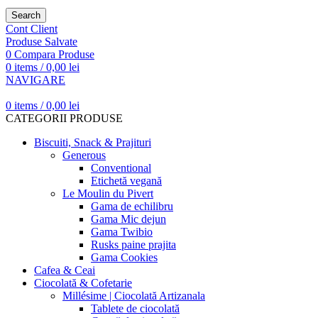
Search
Cont Client
Produse Salvate
0
Compara Produse
0
items
/
0,00
lei
NAVIGARE
0
items
/
0,00
lei
CATEGORII PRODUSE
Biscuiti, Snack & Prajituri
Generous
Conventional
Etichetă vegană
Le Moulin du Pivert
Gama de echilibru
Gama Mic dejun
Gama Twibio
Rusks paine prajita
Gama Cookies
Cafea & Ceai
Ciocolată & Cofetarie
Millésime | Ciocolată Artizanala
Tablete de ciocolată