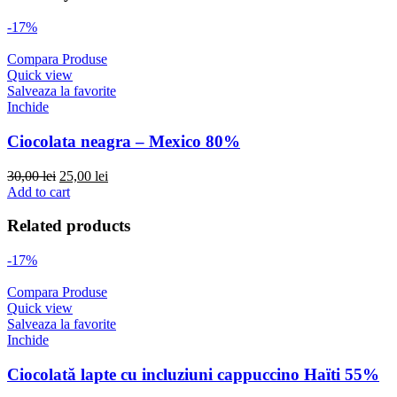
-17%
Compara Produse
Quick view
Salveaza la favorite
Inchide
Ciocolata neagra – Mexico 80%
Original
Current
30,00
lei
25,00
lei
price
price
Add to cart
was:
is:
30,00 lei.
25,00 lei.
Related products
-17%
Compara Produse
Quick view
Salveaza la favorite
Inchide
Ciocolată lapte cu incluziuni cappuccino Haïti 55%