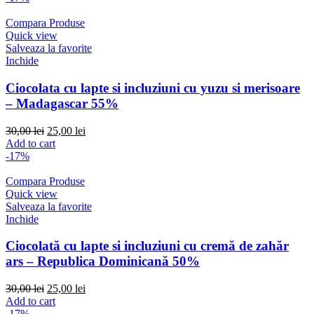
30,00 lei.
25,00 lei.
Compara Produse
Quick view
Salveaza la favorite
Inchide
Ciocolata cu lapte si incluziuni cu yuzu si merisoare
– Madagascar 55%
Original
Current
30,00
lei
25,00
lei
price
price
Add to cart
was:
is:
-17%
30,00 lei.
25,00 lei.
Compara Produse
Quick view
Salveaza la favorite
Inchide
Ciocolată cu lapte si incluziuni cu cremă de zahăr
ars – Republica Dominicană 50%
Original
Current
30,00
lei
25,00
lei
price
price
Add to cart
was:
is:
-17%