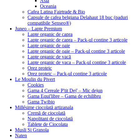
Asia
Oceania
Cafea Latina Fairtrade & Bio
Capsule de cafea belgiana Delahaut 18 buc (paduri
compatibile Senseo®)
Juneo – Lapte Premium
Lapte organic de capra
Lapte organic de capra – Pack-ul contine 3 articole
Lapte organic de oaie
Lapte organic de oaie – Pack-ul contine 3 articole
Lapte organic de vacă
Lapte organic de vaca – Pack-ul contine 3 articole
Orez proteic
Orez proteic – Pack-ul contine 3 articole
Le Moulin du Pivert
Cookies
Gama 4 Cereale P'tit Dej' – Mic dejun
Gama Equi'libre – Gama de echilibru
Gama Twibio
Millésime ciocolată artizanala
Cremă de ciocolată
Napolitani de ciocolată
Tablete de Ciocolata
Musli Si Granola
Naten