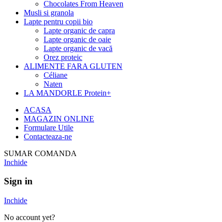
Chocolates From Heaven
Musli si granola
Lapte pentru copii bio
Lapte organic de capra
Lapte organic de oaie
Lapte organic de vacă
Orez proteic
ALIMENTE FARA GLUTEN
Céliane
Naten
LA MANDORLE Protein+
ACASA
MAGAZIN ONLINE
Formulare Utile
Contacteaza-ne
SUMAR COMANDA
Inchide
Sign in
Inchide
No account yet?