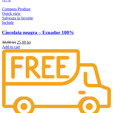
30,00 lei.
25,00 lei.
Compara Produse
Quick view
Salveaza la favorite
Inchide
Ciocolata neagra – Ecuador 100%
Original
Current
30,00
lei
25,00
lei
price
price
Add to cart
was:
is:
30,00 lei.
25,00 lei.