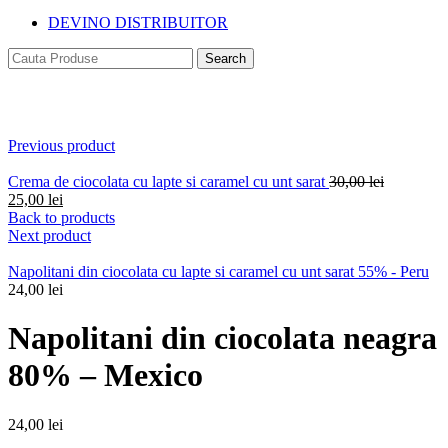
DEVINO DISTRIBUITOR
Search
Click to enlarge
Previous product
Original
Crema de ciocolata cu lapte si caramel cu unt sarat
30,00
lei
Current
price
25,00
lei
price
was:
Back to products
is:
30,00 lei.
Next product
25,00 lei.
Napolitani din ciocolata cu lapte si caramel cu unt sarat 55% - Peru
24,00
lei
Napolitani din ciocolata neagra
80% – Mexico
24,00
lei