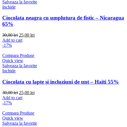
Salveaza la favorite
Inchide
Ciocolata neagra cu umplutura de fistic – Nicaragua
65%
Original
Current
30,00
lei
25,00
lei
price
price
Add to cart
was:
is:
-17%
30,00 lei.
25,00 lei.
Compara Produse
Quick view
Salveaza la favorite
Inchide
Ciocolata cu lapte si incluziuni de unt – Haïti 55%
Original
Current
30,00
lei
25,00
lei
price
price
Add to cart
was:
is:
-17%
30,00 lei.
25,00 lei.
Compara Produse
Quick view
Salveaza la favorite