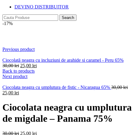
DEVINO DISTRIBUITOR
Search
-17%
Click to enlarge
Previous product
Ciocolată neagra cu incluziuni de arahide si caramel - Peru 65%
Original
Current
30,00
lei
25,00
lei
price
price
Back to products
was:
is:
Next product
30,00 lei.
25,00 lei.
Ori
Ciocolata neagra cu umplutura de fistic - Nicaragua 65%
30,00
lei
Current
pric
25,00
lei
price
was
is:
30,0
Ciocolata neagra cu umplutura
25,00 lei.
de migdale – Panama 75%
Original
Current
30,00
lei
25,00
lei