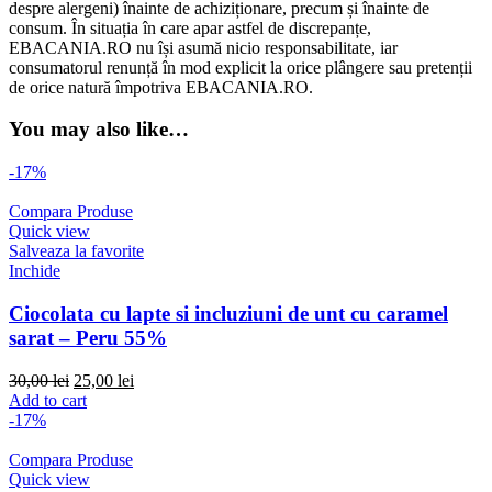
despre alergeni) înainte de achiziționare, precum și înainte de
consum. În situația în care apar astfel de discrepanțe,
EBACANIA.RO nu își asumă nicio responsabilitate, iar
consumatorul renunță în mod explicit la orice plângere sau pretenții
de orice natură împotriva EBACANIA.RO.
You may also like…
-17%
Compara Produse
Quick view
Salveaza la favorite
Inchide
Ciocolata cu lapte si incluziuni de unt cu caramel
sarat – Peru 55%
Original
Current
30,00
lei
25,00
lei
price
price
Add to cart
was:
is:
-17%
30,00 lei.
25,00 lei.
Compara Produse
Quick view