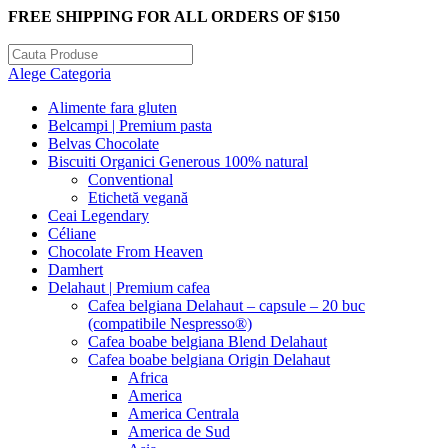
FREE SHIPPING FOR ALL ORDERS OF $150
Alege Categoria
Alimente fara gluten
Belcampi | Premium pasta
Belvas Chocolate
Biscuiti Organici Generous 100% natural
Conventional
Etichetă vegană
Ceai Legendary
Céliane
Chocolate From Heaven
Damhert
Delahaut | Premium cafea
Cafea belgiana Delahaut – capsule – 20 buc
(compatibile Nespresso®)
Cafea boabe belgiana Blend Delahaut
Cafea boabe belgiana Origin Delahaut
Africa
America
America Centrala
America de Sud