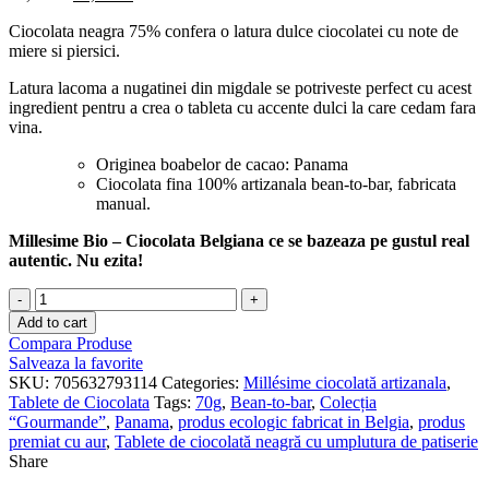
price
price
Ciocolata neagra 75% confera o latura dulce ciocolatei cu note de
was:
is:
miere si piersici.
30,00 lei.
25,00 lei.
Latura lacoma a nugatinei din migdale se potriveste perfect cu acest
ingredient pentru a crea o tableta cu accente dulci la care cedam fara
vina.
Originea boabelor de cacao: Panama
Ciocolata fina 100% artizanala bean-to-bar, fabricata
manual.
Millesime Bio – Ciocolata Belgiana ce se bazeaza pe gustul real
autentic. Nu ezita!
Ciocolata
neagra
Add to cart
cu
Compara Produse
umplutura
Salveaza la favorite
de
SKU:
705632793114
Categories:
Millésime ciocolată artizanala
,
migdale
Tablete de Ciocolata
Tags:
70g
,
Bean-to-bar
,
Colecția
-
“Gourmande”
,
Panama
,
produs ecologic fabricat in Belgia
,
produs
Panama
premiat cu aur
,
Tablete de ciocolată neagră cu umplutura de patiserie
75%
Share
quantity