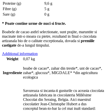
Proteine (g)
9,6 g
Fibre (g)
5 g
Sare (g)
0 g
* Poate contine urme de nuci si fructe.
Boabele de cacao astfel selectionate, sunt prajite, maruntite si
macinate intr-o moara cu pietre, rezultand in final o ciocolata
artizanala bio de o calitate exceptionala, dovada si
premiile
castigate
de-a lungul timpului.
Additional information
Weight
0,07 kg
boabe de cacao*, zahar din trestie*, unt de cacao*,
Ingrediente
zahar*, glucoza*, MIGDALE* *din agricultura
ecologica
Savureaza si incanta-ti gusturile cu aceasta ciocolata
artizanala fabricata in ciocolateria Millésime
Chocolat din Seraing, Belgia. Aici maestrul
ciocolatier Jean-Christophe Hubert a dus
conceptul bean-to-bar la cel mai inalt standard: