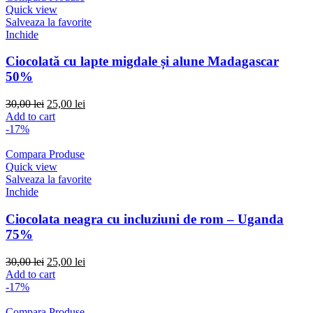
Quick view
Salveaza la favorite
Inchide
Ciocolată cu lapte migdale și alune Madagascar
50%
Original
Current
30,00
lei
25,00
lei
price
price
Add to cart
was:
is:
-17%
30,00 lei.
25,00 lei.
Compara Produse
Quick view
Salveaza la favorite
Inchide
Ciocolata neagra cu incluziuni de rom – Uganda
75%
Original
Current
30,00
lei
25,00
lei
price
price
Add to cart
was:
is:
-17%
30,00 lei.
25,00 lei.
Compara Produse