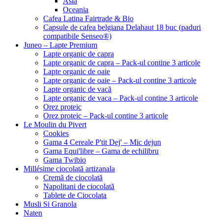
Asia
Oceania
Cafea Latina Fairtrade & Bio
Capsule de cafea belgiana Delahaut 18 buc (paduri
compatibile Senseo®)
Juneo – Lapte Premium
Lapte organic de capra
Lapte organic de capra – Pack-ul contine 3 articole
Lapte organic de oaie
Lapte organic de oaie – Pack-ul contine 3 articole
Lapte organic de vacă
Lapte organic de vaca – Pack-ul contine 3 articole
Orez proteic
Orez proteic – Pack-ul contine 3 articole
Le Moulin du Pivert
Cookies
Gama 4 Cereale P'tit Dej' – Mic dejun
Gama Equi'libre – Gama de echilibru
Gama Twibio
Millésime ciocolată artizanala
Cremă de ciocolată
Napolitani de ciocolată
Tablete de Ciocolata
Musli Si Granola
Naten