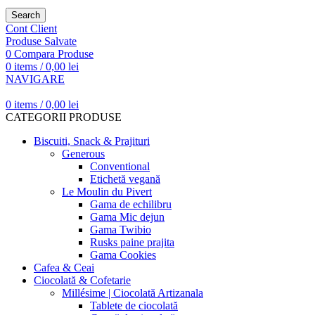
Search
Cont Client
Produse Salvate
0
Compara Produse
0
items
/
0,00
lei
NAVIGARE
0
items
/
0,00
lei
CATEGORII PRODUSE
Biscuiti, Snack & Prajituri
Generous
Conventional
Etichetă vegană
Le Moulin du Pivert
Gama de echilibru
Gama Mic dejun
Gama Twibio
Rusks paine prajita
Gama Cookies
Cafea & Ceai
Ciocolată & Cofetarie
Millésime | Ciocolată Artizanala
Tablete de ciocolată