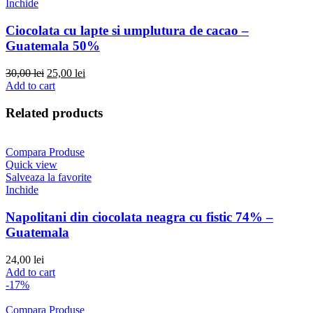
Inchide
Ciocolata cu lapte si umplutura de cacao –
Guatemala 50%
Original
Current
30,00
lei
25,00
lei
price
price
Add to cart
was:
is:
30,00 lei.
25,00 lei.
Related products
Compara Produse
Quick view
Salveaza la favorite
Inchide
Napolitani din ciocolata neagra cu fistic 74% –
Guatemala
24,00
lei
Add to cart
-17%
Compara Produse