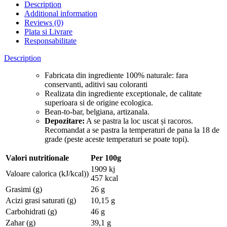
Description
Additional information
Reviews (0)
Plata si Livrare
Responsabilitate
Description
Fabricata din ingrediente 100% naturale: fara
conservanti, aditivi sau coloranti
Realizata din ingrediente exceptionale, de calitate
superioara si de origine ecologica.
Bean-to-bar, belgiana, artizanala.
Depozitare:
A se pastra la loc uscat și racoros.
Recomandat a se pastra la temperaturi de pana la 18 de
grade (peste aceste temperaturi se poate topi).
Valori nutritionale
Per 100g
1909 kj
Valoare calorica (kJ/kcal))
457 kcal
Grasimi (g)
26 g
Acizi grasi saturati (g)
10,15 g
Carbohidrati (g)
46 g
Zahar (g)
39,1 g