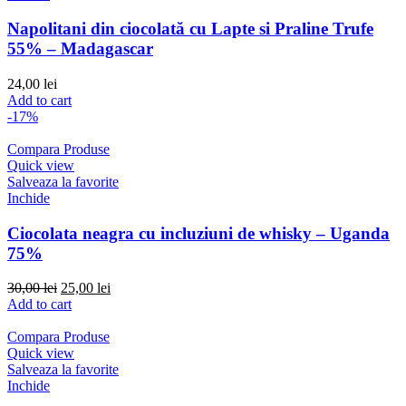
Napolitani din ciocolată cu Lapte si Praline Trufe
55% – Madagascar
24,00
lei
Add to cart
-17%
Compara Produse
Quick view
Salveaza la favorite
Inchide
Ciocolata neagra cu incluziuni de whisky – Uganda
75%
Original
Current
30,00
lei
25,00
lei
price
price
Add to cart
was:
is:
30,00 lei.
25,00 lei.
Compara Produse
Quick view
Salveaza la favorite
Inchide