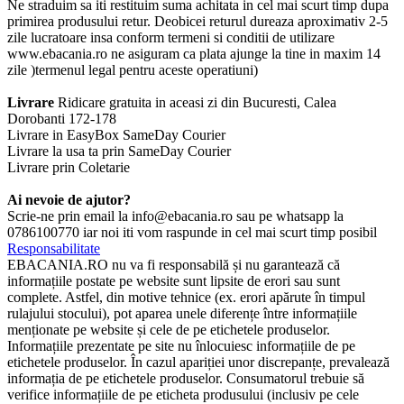
Ne straduim sa iti restituim suma achitata in cel mai scurt timp dupa
primirea produsului retur. Deobicei returul dureaza aproximativ 2-5
zile lucratoare insa conform termeni si conditii de utilizare
www.ebacania.ro ne asiguram ca plata ajunge la tine in maxim 14
zile )termenul legal pentru aceste operatiuni)
Livrare
Ridicare gratuita in aceasi zi din Bucuresti, Calea
Dorobanti 172-178
Livrare in EasyBox SameDay Courier
Livrare la usa ta prin SameDay Courier
Livrare prin Coletarie
Ai nevoie de ajutor?
Scrie-ne prin email la info@ebacania.ro sau pe whatsapp la
0786100770 iar noi iti vom raspunde in cel mai scurt timp posibil
Responsabilitate
EBACANIA.RO nu va fi responsabilă și nu garantează că
informațiile postate pe website sunt lipsite de erori sau sunt
complete. Astfel, din motive tehnice (ex. erori apărute în timpul
rulajului stocului), pot aparea unele diferențe între informațiile
menționate pe website și cele de pe etichetele produselor.
Informațiile prezentate pe site nu înlocuiesc informațiile de pe
etichetele produselor. În cazul apariției unor discrepanțe, prevalează
informația de pe etichetele produselor. Consumatorul trebuie să
verifice informațiile de pe eticheta produsului (inclusiv pe cele