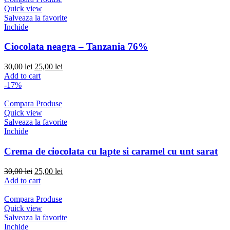
Quick view
Salveaza la favorite
Inchide
Ciocolata neagra – Tanzania 76%
Original
Current
30,00
lei
25,00
lei
price
price
Add to cart
was:
is:
-17%
30,00 lei.
25,00 lei.
Compara Produse
Quick view
Salveaza la favorite
Inchide
Crema de ciocolata cu lapte si caramel cu unt sarat
Original
Current
30,00
lei
25,00
lei
price
price
Add to cart
was:
is:
30,00 lei.
25,00 lei.
Compara Produse
Quick view
Salveaza la favorite
Inchide