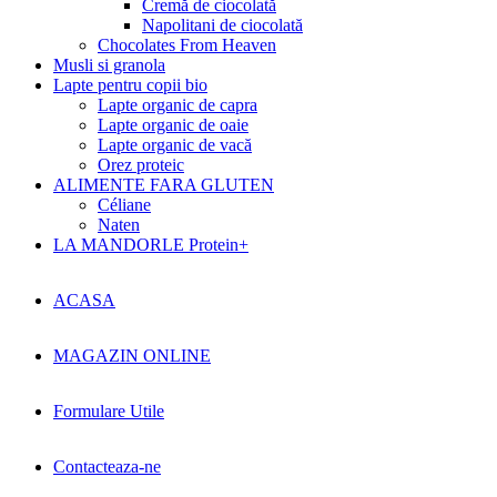
Cremă de ciocolată
Napolitani de ciocolată
Chocolates From Heaven
Musli si granola
Lapte pentru copii bio
Lapte organic de capra
Lapte organic de oaie
Lapte organic de vacă
Orez proteic
ALIMENTE FARA GLUTEN
Céliane
Naten
LA MANDORLE Protein+
ACASA
MAGAZIN ONLINE
Formulare Utile
Contacteaza-ne