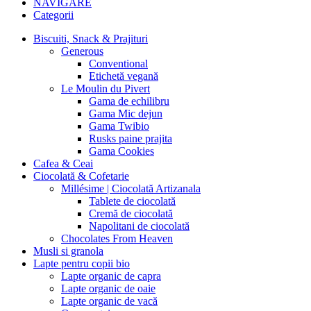
NAVIGARE
Categorii
Biscuiti, Snack & Prajituri
Generous
Conventional
Etichetă vegană
Le Moulin du Pivert
Gama de echilibru
Gama Mic dejun
Gama Twibio
Rusks paine prajita
Gama Cookies
Cafea & Ceai
Ciocolată & Cofetarie
Millésime | Ciocolată Artizanala
Tablete de ciocolată
Cremă de ciocolată
Napolitani de ciocolată
Chocolates From Heaven
Musli si granola
Lapte pentru copii bio
Lapte organic de capra
Lapte organic de oaie
Lapte organic de vacă