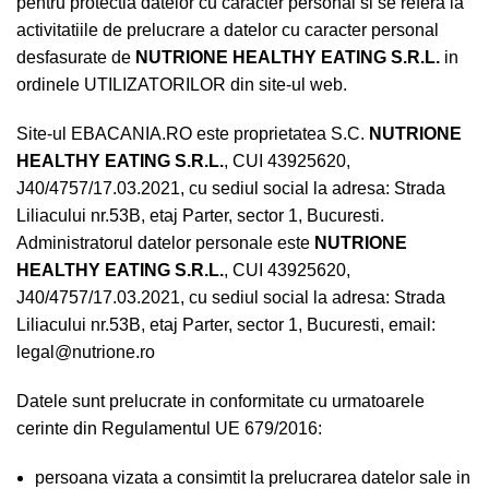
pentru protectia datelor cu caracter personal si se refera la
activitatiile de prelucrare a datelor cu caracter personal
desfasurate de
NUTRIONE HEALTHY EATING S.R.L.
in
ordinele UTILIZATORILOR din site-ul web.
Site-ul
EBACANIA
.RO
este proprietatea S.C.
NUTRIONE
HEALTHY EATING S.R.L.
, CUI 43925620,
J40/4757/17.03.2021, cu sediul social la adresa: Strada
Liliacului nr.53B, etaj Parter, sector 1, Bucuresti.
Administratorul datelor personale este
NUTRIONE
HEALTHY EATING S.R.L.
, CUI 43925620,
J40/4757/17.03.2021, cu sediul social la adresa: Strada
Liliacului nr.53B, etaj Parter, sector 1, Bucuresti, email:
legal@nutrione.ro
Datele sunt prelucrate in conformitate cu urmatoarele
cerinte din Regulamentul UE 679/2016:
persoana vizata a consimtit la prelucrarea datelor sale in