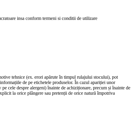
cratoare insa conform termeni si conditii de utilizare
ve tehnice (ex. erori apărute în timpul rulajului stocului), pot
informațiile de pe etichetele produselor. În cazul apariției unor
 pe cele despre alergeni) înainte de achiziționare, precum și înainte de
icit la orice plângere sau pretenții de orice natură împotriva