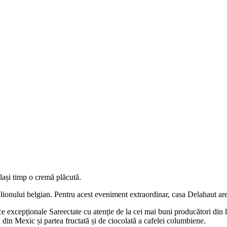
elași timp o cremă plăcută.
ilionului belgian. Pentru acest eveniment extraordinar, casa Delahaut a
ice excepționale Sareectate cu atenție de la cei mai buni producători d
 din Mexic și partea fructată și de ciocolată a cafelei columbiene.