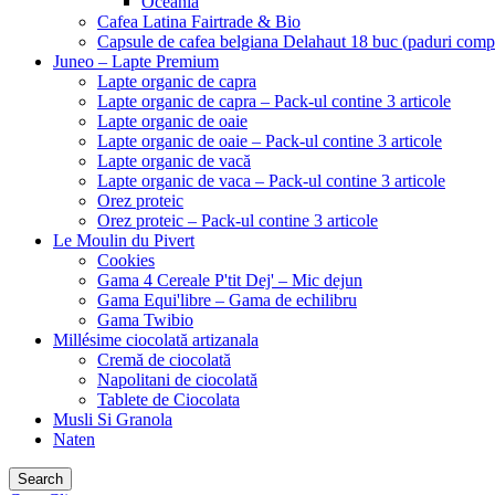
Oceania
Cafea Latina Fairtrade & Bio
Capsule de cafea belgiana Delahaut 18 buc (paduri comp
Juneo – Lapte Premium
Lapte organic de capra
Lapte organic de capra – Pack-ul contine 3 articole
Lapte organic de oaie
Lapte organic de oaie – Pack-ul contine 3 articole
Lapte organic de vacă
Lapte organic de vaca – Pack-ul contine 3 articole
Orez proteic
Orez proteic – Pack-ul contine 3 articole
Le Moulin du Pivert
Cookies
Gama 4 Cereale P'tit Dej' – Mic dejun
Gama Equi'libre – Gama de echilibru
Gama Twibio
Millésime ciocolată artizanala
Cremă de ciocolată
Napolitani de ciocolată
Tablete de Ciocolata
Musli Si Granola
Naten
Search