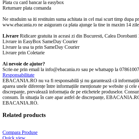
Plata cu card bancar la easybox
Returnare plata comanda
Ne straduim sa iti restituim suma achitata in cel mai scurt timp dupa pr
www.ebacania.ro ne asiguram ca plata ajunge la tine in maxim 14 zile 
Livrare
Ridicare gratuita in aceasi zi din Bucuresti, Calea Dorobanti
Livrare in EasyBox SameDay Courier
Livrare la usa ta prin SameDay Courier
Livrare prin Coletarie
Ai nevoie de ajutor?
Scrie-ne prin email la info@ebacania.ro sau pe whatsapp la 0786100770
Responsabilitate
EBACANIA.RO nu va fi responsabilă și nu garantează că informațiile pos
aparea unele diferențe între informațiile menționate pe website și cele d
discrepanțe, prevalează informația de pe etichetele produselor. Consuma
consum. În situația în care apar astfel de discrepanțe, EBACANIA.RO nu
EBACANIA.RO.
Related products
Compara Produse
Quick view