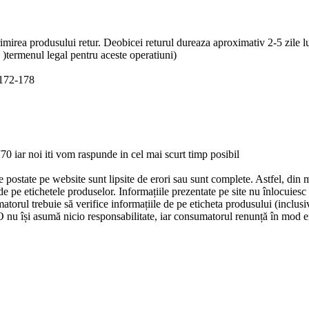
imirea produsului retur. Deobicei returul dureaza aproximativ 2-5 zile lu
)termenul legal pentru aceste operatiuni)
 172-178
 iar noi iti vom raspunde in cel mai scurt timp posibil
tate pe website sunt lipsite de erori sau sunt complete. Astfel, din moti
e pe etichetele produselor. Informațiile prezentate pe site nu înlocuiesc 
torul trebuie să verifice informațiile de pe eticheta produsului (inclusiv
 își asumă nicio responsabilitate, iar consumatorul renunță în mod expl