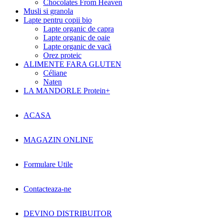
Chocolates From Heaven
Musli si granola
Lapte pentru copii bio
Lapte organic de capra
Lapte organic de oaie
Lapte organic de vacă
Orez proteic
ALIMENTE FARA GLUTEN
Céliane
Naten
LA MANDORLE Protein+
ACASA
MAGAZIN ONLINE
Formulare Utile
Contacteaza-ne
DEVINO DISTRIBUITOR