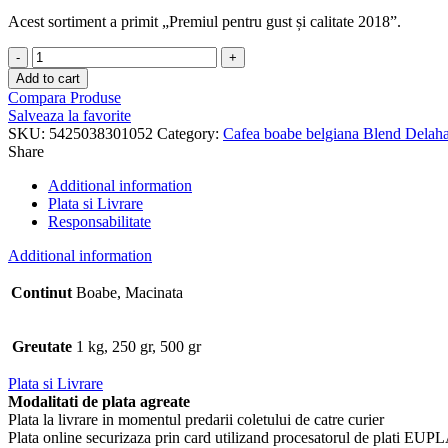
Acest sortiment a primit „Premiul pentru gust și calitate 2018”.
Cafea
Espresso
Add to cart
Milano
Compara Produse
quantity
Salveaza la favorite
SKU:
5425038301052
Category:
Cafea boabe belgiana Blend Delah
Share
Additional information
Plata si Livrare
Responsabilitate
Additional information
Continut
Boabe, Macinata
Greutate
1 kg, 250 gr, 500 gr
Plata si Livrare
Modalitati de plata agreate
Plata la livrare in momentul predarii coletului de catre curier
Plata online securizaza prin card utilizand procesatorul de plati 