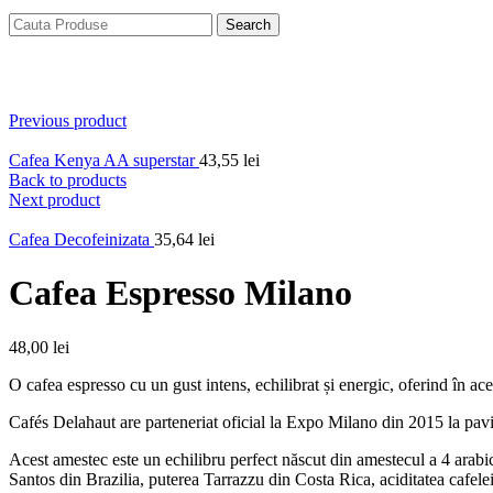
Search
Click to enlarge
Previous product
Cafea Kenya AA superstar
43,55
lei
Back to products
Next product
Cafea Decofeinizata
35,64
lei
Cafea Espresso Milano
48,00
lei
O cafea espresso cu un gust intens, echilibrat și energic, oferind în ac
Cafés Delahaut are parteneriat oficial la Expo Milano din 2015 la pav
Acest amestec este un echilibru perfect născut din amestecul a 4 arab
Santos din Brazilia, puterea Tarrazzu din Costa Rica, aciditatea cafelei