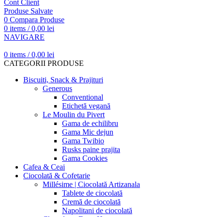
Cont Client
Produse Salvate
0
Compara Produse
0
items
/
0,00
lei
NAVIGARE
0
items
/
0,00
lei
CATEGORII PRODUSE
Biscuiti, Snack & Prajituri
Generous
Conventional
Etichetă vegană
Le Moulin du Pivert
Gama de echilibru
Gama Mic dejun
Gama Twibio
Rusks paine prajita
Gama Cookies
Cafea & Ceai
Ciocolată & Cofetarie
Millésime | Ciocolată Artizanala
Tablete de ciocolată
Cremă de ciocolată
Napolitani de ciocolată