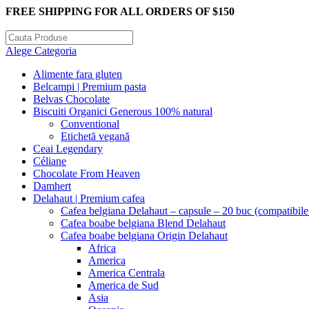
FREE SHIPPING FOR ALL ORDERS OF $150
Alege Categoria
Alimente fara gluten
Belcampi | Premium pasta
Belvas Chocolate
Biscuiti Organici Generous 100% natural
Conventional
Etichetă vegană
Ceai Legendary
Céliane
Chocolate From Heaven
Damhert
Delahaut | Premium cafea
Cafea belgiana Delahaut – capsule – 20 buc (compatibil
Cafea boabe belgiana Blend Delahaut
Cafea boabe belgiana Origin Delahaut
Africa
America
America Centrala
America de Sud
Asia