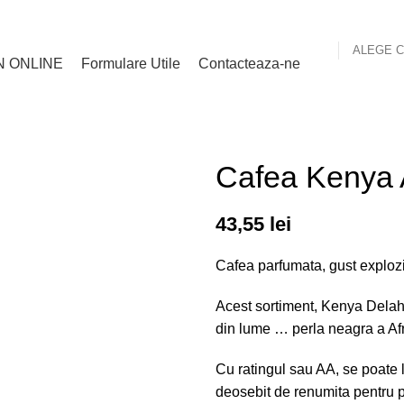
ALEGE 
N ONLINE
Formulare Utile
Contacteaza-ne
Cafea Kenya 
43,55
lei
Cafea parfumata, gust exploziv
Acest sortiment, Kenya Delah
din lume … perla neagra a Afri
Cu ratingul sau AA, se poate 
deosebit de renumita pentru pe