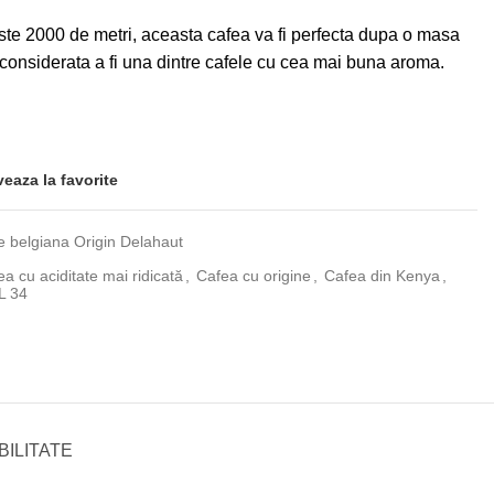
este 2000 de metri, aceasta cafea va fi perfecta dupa o masa
onsiderata a fi una dintre cafele cu cea mai buna aroma.
veaza la favorite
 belgiana Origin Delahaut
a cu aciditate mai ridicată
,
Cafea cu origine
,
Cafea din Kenya
,
L 34
ILITATE