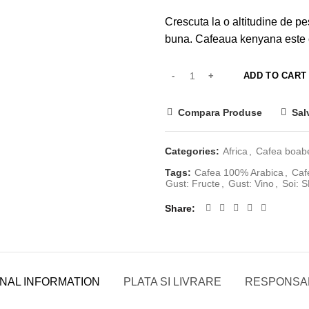
Crescuta la o altitudine de p
buna. Cafeaua kenyana este c
ADD TO CART
Compara Produse
Sal
Categories:
Africa
,
Cafea boabe
Tags:
Cafea 100% Arabica
,
Cafe
Gust: Fructe
,
Gust: Vino
,
Soi: S
Share
ONAL INFORMATION
PLATA SI LIVRARE
RESPONSAB