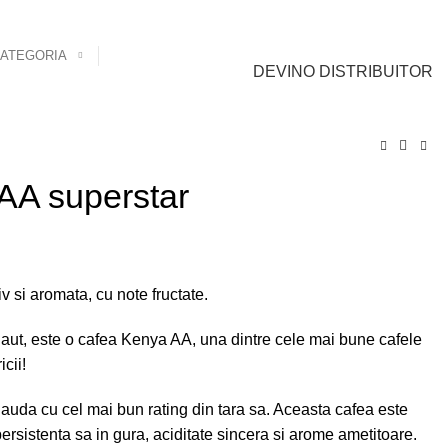
0
Cont Client
/
0,00
lei
CATEGORIA
DEVINO DISTRIBUITOR
AA superstar
 si aromata, cu note fructate.
aut, este o cafea Kenya AA, una dintre cele mai bune cafele
cii!
lauda cu cel mai bun rating din tara sa. Aceasta cafea este
rsistenta sa in gura, aciditate sincera si arome ametitoare.