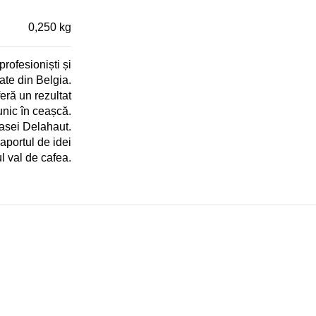
0,250 kg
rofesioniști și
ate din Belgia.
eră un rezultat
unic în ceașcă.
asei Delahaut.
aportul de idei
l val de cafea.