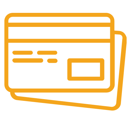
Raspundem rapid solicitarilor tale
PLATI SECURIZATE
Plata securizata 3D secure.