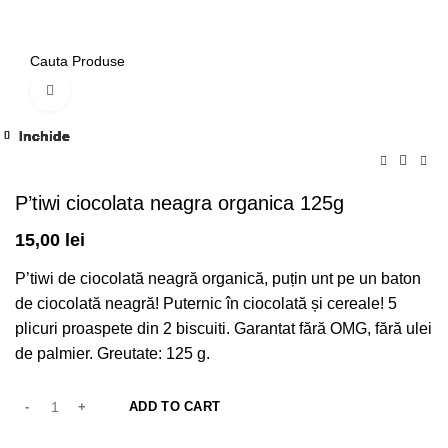
/
0,00
lei
Click to enlarge
Inchide
Inchide
Inchide
Inchide
Inchide
Inchide
Inchide
Inchide
P’tiwi ciocolata neagra organica 125g
15,00
lei
P’tiwi de ciocolată neagră organică, puțin unt pe un baton
de ciocolată neagră! Puternic în ciocolată și cereale! 5
plicuri proaspete din 2 biscuiti. Garantat fără OMG, fără ulei
de palmier. Greutate: 125 g.
ADD TO CART