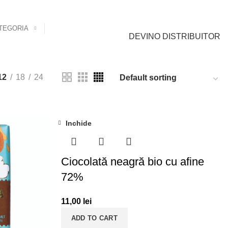
0
0
Cont Client
0,00
lei
TEGORIA
DEVINO DISTRIBUITOR
12
18
24
Inchide
Ciocolată neagră bio cu afine
72%
11,00
lei
ADD TO CART