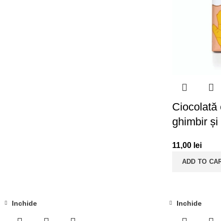
Ciocolată 
ghimbir ș
11,00
lei
ADD TO CA
Inchide
Inchide