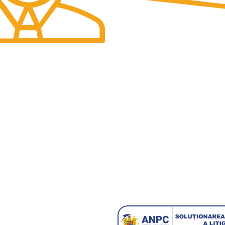
PLATI SECURIZATE
Plata securizata 3D secure.
id solicitarilor tale
LEGALE
COMENZI SI LIVRARE
tii
Cum plasez o comandă?
dentialitate
Cum plătesc
zare cookie-uri
Opțiuni de livrare
Livrarea si Retur
Formular anulare comanda