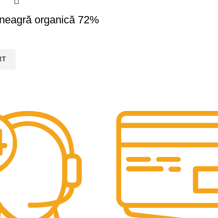
 neagră organică 72%
RT