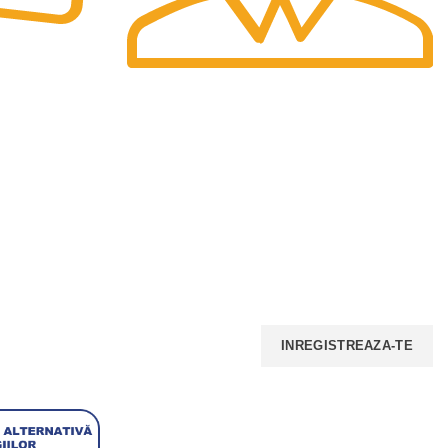
Preturi
Preturile afisate sunt finale.
INSCRIE-TE LA NEWSELETTER!
Iti promitem ca nu vom face spam, nu vom
trimite multe email-uri, insa iti vom transmite
periodic ofertele noastre.