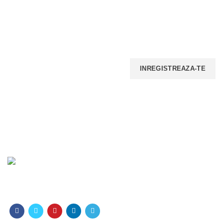
INSCRIE-TE LA NEWSELETTER!
Iti promitem ca nu vom face spam, nu vom trimite multe
email-uri, insa iti vom transmite periodic ofertele noastre.
PLATI ONLINE SECURIZATE
LIVRARE
RETELE SOCIALE