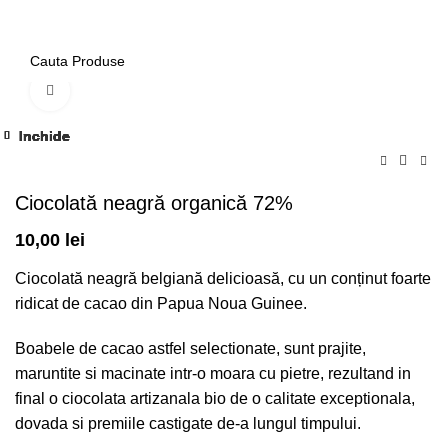
0
Click to enlarge
Inchide
Inchide
Inchide
Inchide
Inchide
Inchide
Inchide
Inchide
Inchide
Inchide
Inchide
Inchide
-17%
-17%
-17%
-17%
-17%
-17%
Ciocolată neagră organică 72%
10,00
lei
Ciocolată neagră belgiană delicioasă, cu un conținut foarte
ridicat de cacao din Papua Noua Guinee.
Boabele de cacao astfel selectionate, sunt prajite,
maruntite si macinate intr-o moara cu pietre, rezultand in
final o ciocolata artizanala bio de o calitate exceptionala,
dovada si premiile castigate de-a lungul timpului.