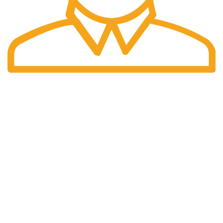
Preturi
Preturile afisate sunt finale.
DATE IDENTIFICARE
Compania isi desfasoara activitatea conform legislatiei din
Romania
INFORMAȚII LEGALE
Termeni si conditii
Politica de confidentialitate