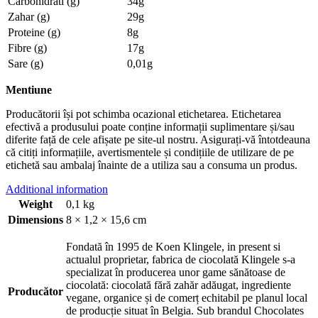
Carbohidrati (g)
34g
Zahar (g)
29g
Proteine (g)
8g
Fibre (g)
17g
Sare (g)
0,01g
Mentiune
Producătorii își pot schimba ocazional etichetarea. Etichetarea
efectivă a produsului poate conține informații suplimentare și/sau
diferite față de cele afișate pe site-ul nostru. Asigurați-vă întotdeauna
că citiți informațiile, avertismentele și condițiile de utilizare de pe
etichetă sau ambalaj înainte de a utiliza sau a consuma un produs.
Additional information
Weight
0,1 kg
Dimensions
8 × 1,2 × 15,6 cm
Fondată în 1995 de Koen Klingele, in present si
actualul proprietar, fabrica de ciocolată Klingele s-a
specializat în producerea unor game sănătoase de
ciocolată: ciocolată fără zahăr adăugat, ingrediente
Producător
vegane, organice și de comerț echitabil pe planul local
de producție situat în Belgia. Sub brandul Chocolates