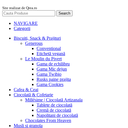
Site realizat de Qrea.ro
Search
NAVIGARE
Categorii
Biscuiti, Snack & Prajituri
Generous
Conventional
Etichetă vegană
Le Moulin du Pivert
Gama de echilibru
Gama Mic dejun
Gama Twibio
Rusks paine prajita
Gama Cookies
Cafea & Ceai
Ciocolată & Cofetarie
Millésime | Ciocolată Artizanala
Tablete de ciocolată
Cremă de ciocolată
Napolitani de ciocolată
Chocolates From Heaven
Musli si granola