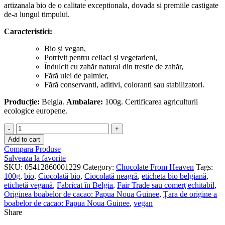
artizanala bio de o calitate exceptionala, dovada si premiile castigate
de-a lungul timpului.
Caracteristici:
Bio și vegan,
Potrivit pentru celiaci și vegetarieni,
Îndulcit cu zahăr natural din trestie de zahăr,
Fără ulei de palmier,
Fără conservanti, aditivi, coloranti sau stabilizatori.
Producție:
Belgia.
Ambalare:
100g. Certificarea agriculturii
ecologice europene.
Ciocolată
neagră
Add to cart
bio
Compara Produse
cu
Salveaza la favorite
portocală
SKU:
05412860001229
Category:
Chocolate From Heaven
Tags:
72%
100g
,
bio
,
Ciocolată bio
,
Ciocolată neagră
,
eticheta bio belgiană
,
quantity
etichetă vegană
,
Fabricat în Belgia
,
Fair Trade sau comerţ echitabil
,
Originea boabelor de cacao: Papua Noua Guinee
,
Țara de origine a
boabelor de cacao: Papua Noua Guinee
,
vegan
Share