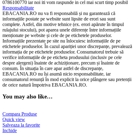
0786100770 iar noi iti vom raspunde in cel mai scurt timp posibil
Responsabilitate
EBACANIA.RO nu va fi responsabilă și nu garantează că
informațiile postate pe website sunt lipsite de erori sau sunt
complete. Astfel, din motive tehnice (ex. erori apărute în timpul
rulajului stocului), pot aparea unele diferențe între informațiile
menționate pe website și cele de pe etichetele produselor.
Informațiile prezentate pe site nu înlocuiesc informațiile de pe
etichetele produselor. În cazul apariției unor discrepanțe, prevalează
informația de pe etichetele produselor. Consumatorul trebuie să
verifice informațiile de pe eticheta produsului (inclusiv pe cele
despre alergeni) înainte de achiziționare, precum și înainte de
consum. În situația în care apar astfel de discrepanțe,
EBACANIA.RO nu își asumă nicio responsabilitate, iar
consumatorul renunță în mod explicit la orice plângere sau pretenții
de orice natură împotriva EBACANIA.RO.
You may also like…
Compara Produse
Quick view
Salveaza la favorite
Inchide