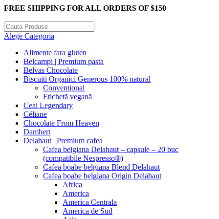
FREE SHIPPING FOR ALL ORDERS OF $150
Alege Categoria
Alimente fara gluten
Belcampi | Premium pasta
Belvas Chocolate
Biscuiti Organici Generous 100% natural
Conventional
Etichetă vegană
Ceai Legendary
Céliane
Chocolate From Heaven
Damhert
Delahaut | Premium cafea
Cafea belgiana Delahaut – capsule – 20 buc
(compatibile Nespresso®)
Cafea boabe belgiana Blend Delahaut
Cafea boabe belgiana Origin Delahaut
Africa
America
America Centrala
America de Sud