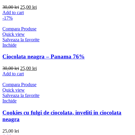
Original
Current
30,00
lei
25,00
lei
price
price
Add to cart
was:
is:
-17%
30,00 lei.
25,00 lei.
Compara Produse
Quick view
Salveaza la favorite
Inchide
Ciocolata neagra – Panama 76%
Original
Current
30,00
lei
25,00
lei
price
price
Add to cart
was:
is:
30,00 lei.
25,00 lei.
Compara Produse
Quick view
Salveaza la favorite
Inchide
Cookies cu fulgi de ciocolata, inveliti in ciocolata
neagra
25,00
lei