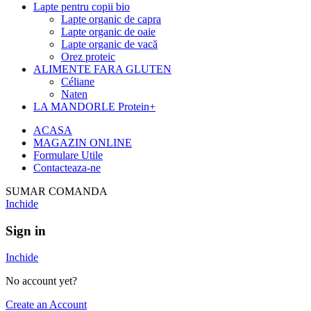
Lapte pentru copii bio
Lapte organic de capra
Lapte organic de oaie
Lapte organic de vacă
Orez proteic
ALIMENTE FARA GLUTEN
Céliane
Naten
LA MANDORLE Protein+
ACASA
MAGAZIN ONLINE
Formulare Utile
Contacteaza-ne
SUMAR COMANDA
Inchide
Sign in
Inchide
No account yet?
Create an Account