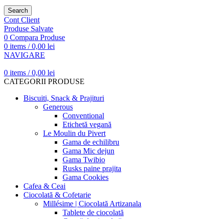
Search
Cont Client
Produse Salvate
0
Compara Produse
0
items
/
0,00
lei
NAVIGARE
0
items
/
0,00
lei
CATEGORII PRODUSE
Biscuiti, Snack & Prajituri
Generous
Conventional
Etichetă vegană
Le Moulin du Pivert
Gama de echilibru
Gama Mic dejun
Gama Twibio
Rusks paine prajita
Gama Cookies
Cafea & Ceai
Ciocolată & Cofetarie
Millésime | Ciocolată Artizanala
Tablete de ciocolată