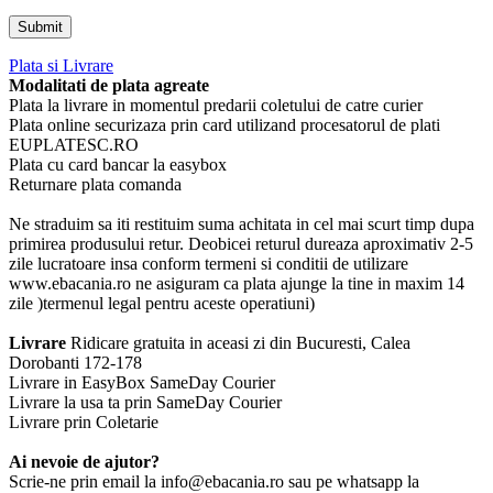
Plata si Livrare
Modalitati de plata agreate
Plata la livrare in momentul predarii coletului de catre curier
Plata online securizaza prin card utilizand procesatorul de plati
EUPLATESC.RO
Plata cu card bancar la easybox
Returnare plata comanda
Ne straduim sa iti restituim suma achitata in cel mai scurt timp dupa
primirea produsului retur. Deobicei returul dureaza aproximativ 2-5
zile lucratoare insa conform termeni si conditii de utilizare
www.ebacania.ro ne asiguram ca plata ajunge la tine in maxim 14
zile )termenul legal pentru aceste operatiuni)
Livrare
Ridicare gratuita in aceasi zi din Bucuresti, Calea
Dorobanti 172-178
Livrare in EasyBox SameDay Courier
Livrare la usa ta prin SameDay Courier
Livrare prin Coletarie
Ai nevoie de ajutor?
Scrie-ne prin email la info@ebacania.ro sau pe whatsapp la