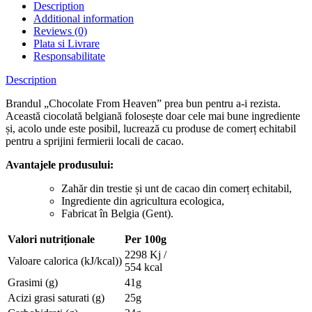
Description
Additional information
Reviews (0)
Plata si Livrare
Responsabilitate
Description
Brandul „Chocolate From Heaven” prea bun pentru a-i rezista.
Această ciocolată belgiană folosește doar cele mai bune ingrediente
și, acolo unde este posibil, lucrează cu produse de comerț echitabil
pentru a sprijini fermierii locali de cacao.
Avantajele produsului:
Zahăr din trestie și unt de cacao din comerț echitabil,
Ingrediente din agricultura ecologica,
Fabricat în Belgia (Gent).
Valori nutriționale
Per 100g
2298 Kj /
Valoare calorica (kJ/kcal))
554 kcal
Grasimi (g)
41g
Acizi grasi saturati (g)
25g