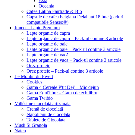
Asia
Oceania
Cafea Latina Fairtrade & Bio
Capsule de cafea belgiana Delahaut 18 buc (paduri
compatibile Senseo®)
Juneo – Lapte Premium
Lapte organic de capra
Lapte organic de capra – Pack-ul contine 3 articole
Lapte organic de oaie
Lapte organic de oaie – Pack-ul contine 3 articole
Lapte organic de vacă
Lapte organic de vaca – Pack-ul contine 3 articole
Orez proteic
Orez proteic – Pack-ul contine 3 articole
Le Moulin du Pivert
Cookies
Gama 4 Cereale P'tit Dej' – Mic dejun
Gama Equi'libre – Gama de echilibru
Gama Twibio
Millésime ciocolată artizanala
Cremă de ciocolată
Napolitani de ciocolată
Tablete de Ciocolata
Musli Si Granola
Naten