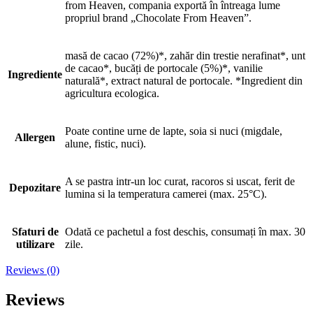
from Heaven, compania exportă în întreaga lume
propriul brand „Chocolate From Heaven”.
masă de cacao (72%)*, zahăr din trestie nerafinat*, unt
de cacao*, bucăți de portocale (5%)*, vanilie
Ingrediente
naturală*, extract natural de portocale. *Ingredient din
agricultura ecologica.
Poate contine urne de lapte, soia si nuci (migdale,
Allergen
alune, fistic, nuci).
A se pastra intr-un loc curat, racoros si uscat, ferit de
Depozitare
lumina si la temperatura camerei (max. 25°C).
Sfaturi de
Odată ce pachetul a fost deschis, consumați în max. 30
utilizare
zile.
Reviews (0)
Reviews