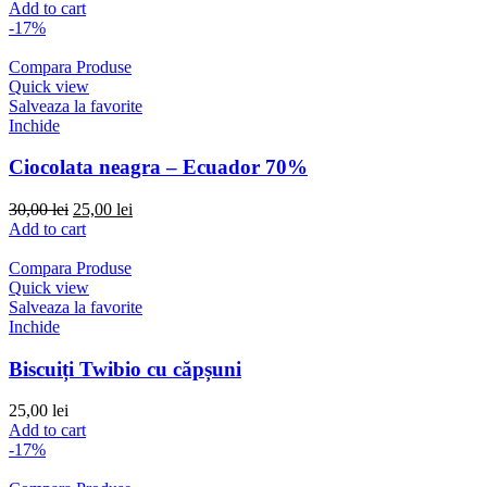
price
price
Add to cart
was:
is:
-17%
30,00 lei.
25,00 lei.
Compara Produse
Quick view
Salveaza la favorite
Inchide
Ciocolata neagra – Ecuador 70%
Original
Current
30,00
lei
25,00
lei
price
price
Add to cart
was:
is:
30,00 lei.
25,00 lei.
Compara Produse
Quick view
Salveaza la favorite
Inchide
Biscuiți Twibio cu căpșuni
25,00
lei
Add to cart
-17%