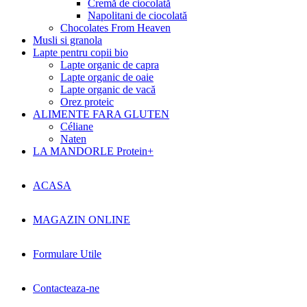
Cremă de ciocolată
Napolitani de ciocolată
Chocolates From Heaven
Musli si granola
Lapte pentru copii bio
Lapte organic de capra
Lapte organic de oaie
Lapte organic de vacă
Orez proteic
ALIMENTE FARA GLUTEN
Céliane
Naten
LA MANDORLE Protein+
ACASA
MAGAZIN ONLINE
Formulare Utile
Contacteaza-ne