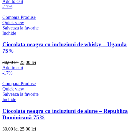
Add to cart
-17%
Compara Produse
Quick view
Salveaza la favorite
Inchide
Ciocolata neagra cu incluziuni de whisky – Uganda
75%
Original
Current
30,00
lei
25,00
lei
price
price
Add to cart
was:
is:
-17%
30,00 lei.
25,00 lei.
Compara Produse
Quick view
Salveaza la favorite
Inchide
Ciocolata neagra cu incluziuni de alune – Republica
Dominicană 75%
Original
Current
30,00
lei
25,00
lei