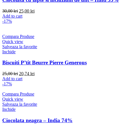
Original
Current
30,00
lei
25,00
lei
price
price
Add to cart
was:
is:
-17%
30,00 lei.
25,00 lei.
Compara Produse
Quick view
Salveaza la favorite
Inchide
Biscuiti P’tit Beurre Pierre Generous
Original
Current
25,00
lei
20,74
lei
price
price
Add to cart
was:
is:
-17%
25,00 lei.
20,74 lei.
Compara Produse
Quick view
Salveaza la favorite
Inchide
Ciocolata neagra – India 74%