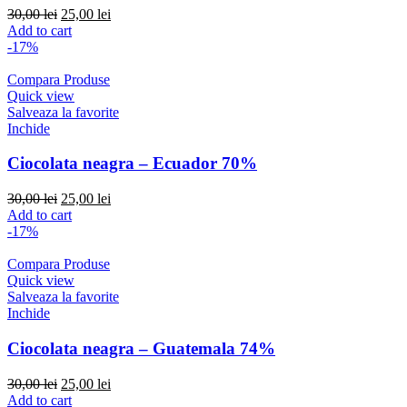
Original
Current
30,00
lei
25,00
lei
price
price
Add to cart
was:
is:
-17%
30,00 lei.
25,00 lei.
Compara Produse
Quick view
Salveaza la favorite
Inchide
Ciocolata neagra – Ecuador 70%
Original
Current
30,00
lei
25,00
lei
price
price
Add to cart
was:
is:
-17%
30,00 lei.
25,00 lei.
Compara Produse
Quick view
Salveaza la favorite
Inchide
Ciocolata neagra – Guatemala 74%
Original
Current
30,00
lei
25,00
lei
price
price
Add to cart