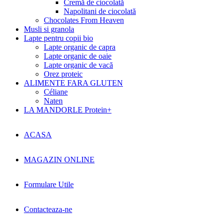
Cremă de ciocolată
Napolitani de ciocolată
Chocolates From Heaven
Musli si granola
Lapte pentru copii bio
Lapte organic de capra
Lapte organic de oaie
Lapte organic de vacă
Orez proteic
ALIMENTE FARA GLUTEN
Céliane
Naten
LA MANDORLE Protein+
ACASA
MAGAZIN ONLINE
Formulare Utile
Contacteaza-ne