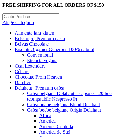
FREE SHIPPING FOR ALL ORDERS OF $150
Alege Categoria
Alimente fara gluten
Belcampi | Premium pasta
Belvas Chocolate
Biscuiti Organici Generous 100% natural
Conventional
Etichetă vegană
Ceai Legendary
Céliane
Chocolate From Heaven
Damhert
Delahaut | Premium cafea
Cafea belgiana Delahaut – capsule – 20 buc
(compatibile Nespresso®)
Cafea boabe belgiana Blend Delahaut
Cafea boabe belgiana Origin Delahaut
Africa
America
America Centrala
America de Sud