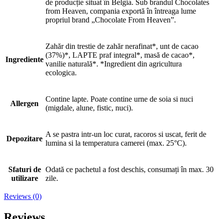
de producție situat în Belgia. Sub brandul Chocolates
from Heaven, compania exportă în întreaga lume
propriul brand „Chocolate From Heaven”.
Zahăr din trestie de zahăr nerafinat*, unt de cacao
(37%)*, LAPTE praf integral*, masă de cacao*,
Ingrediente
vanilie naturală*. *Ingredient din agricultura
ecologica.
Contine lapte. Poate contine urne de soia si nuci
Allergen
(migdale, alune, fistic, nuci).
A se pastra intr-un loc curat, racoros si uscat, ferit de
Depozitare
lumina si la temperatura camerei (max. 25°C).
Sfaturi de
Odată ce pachetul a fost deschis, consumați în max. 30
utilizare
zile.
Reviews (0)
Reviews