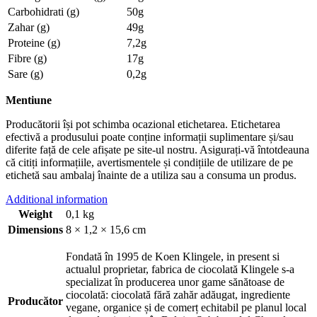
Carbohidrati (g)
50g
Zahar (g)
49g
Proteine (g)
7,2g
Fibre (g)
17g
Sare (g)
0,2g
Mentiune
Producătorii își pot schimba ocazional etichetarea. Etichetarea
efectivă a produsului poate conține informații suplimentare și/sau
diferite față de cele afișate pe site-ul nostru. Asigurați-vă întotdeauna
că citiți informațiile, avertismentele și condițiile de utilizare de pe
etichetă sau ambalaj înainte de a utiliza sau a consuma un produs.
Additional information
Weight
0,1 kg
Dimensions
8 × 1,2 × 15,6 cm
Fondată în 1995 de Koen Klingele, in present si
actualul proprietar, fabrica de ciocolată Klingele s-a
specializat în producerea unor game sănătoase de
ciocolată: ciocolată fără zahăr adăugat, ingrediente
Producător
vegane, organice și de comerț echitabil pe planul local