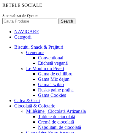
RETELE SOCIALE
Site realizat de Qrea.ro
Search
NAVIGARE
Categorii
Biscuiti, Snack & Prajituri
Generous
Conventional
Etichetă vegană
Le Moulin du Pivert
Gama de echilibru
Gama Mic dejun
Gama Twibio
Rusks paine prajita
Gama Cookies
Cafea & Ceai
Ciocolată & Cofetarie
Millésime | Ciocolată Artizanala
Tablete de ciocolată
Cremă de ciocolată
Napolitani de ciocolată
Chocolates From Heaven