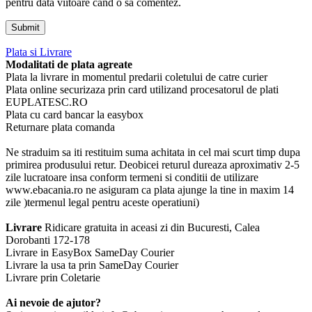
pentru data viitoare când o să comentez.
Plata si Livrare
Modalitati de plata agreate
Plata la livrare in momentul predarii coletului de catre curier
Plata online securizaza prin card utilizand procesatorul de plati
EUPLATESC.RO
Plata cu card bancar la easybox
Returnare plata comanda
Ne straduim sa iti restituim suma achitata in cel mai scurt timp dupa
primirea produsului retur. Deobicei returul dureaza aproximativ 2-5
zile lucratoare insa conform termeni si conditii de utilizare
www.ebacania.ro ne asiguram ca plata ajunge la tine in maxim 14
zile )termenul legal pentru aceste operatiuni)
Livrare
Ridicare gratuita in aceasi zi din Bucuresti, Calea
Dorobanti 172-178
Livrare in EasyBox SameDay Courier
Livrare la usa ta prin SameDay Courier
Livrare prin Coletarie
Ai nevoie de ajutor?