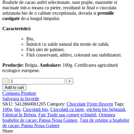
Boabele de cacao astfel selectionate, sunt prajite, maruntite si
macinate intr-o moara cu pietre, rezultand in final o ciocolata
artizanala bio de o calitate exceptionala, dovada si
premiile
castigate
de-a lungul timpului.
Caracteristici:
Bio,
Îndulcit cu zahăr natural din trestie de zahăr,
Fără ulei de palmier,
Fără conservanti, aditivi, coloranti sau stabilizatori.
Producție:
Belgia.
Ambalare:
100g. Certificarea agriculturii
ecologice europene.
Ciocolată
cu
Add to cart
lapte
Compara Produse
bio
Salveaza la favorite
37%
SKU:
5412860001205
Category:
Chocolate From Heaven
Tags:
quantity
100g
,
bio
,
Ciocolată bio
,
Ciocolată cu lapte
,
eticheta bio belgiană
,
Fabricat în Belgia
,
Fair Trade sau comerţ echitabil
,
Originea
boabelor de cacao: Papua Noua Guinee
,
Țara de origine a boabelor
de cacao: Papua Noua Guinee
Share