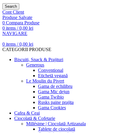
Search
Cont Client
Produse Salvate
0
Compara Produse
0
items
/
0,00
lei
NAVIGARE
0
items
/
0,00
lei
CATEGORII PRODUSE
Biscuiti, Snack & Prajituri
Generous
Conventional
Etichetă vegană
Le Moulin du Pivert
Gama de echilibru
Gama Mic dejun
Gama Twibio
Rusks paine prajita
Gama Cookies
Cafea & Ceai
Ciocolată & Cofetarie
Millésime | Ciocolată Artizanala
Tablete de ciocolată