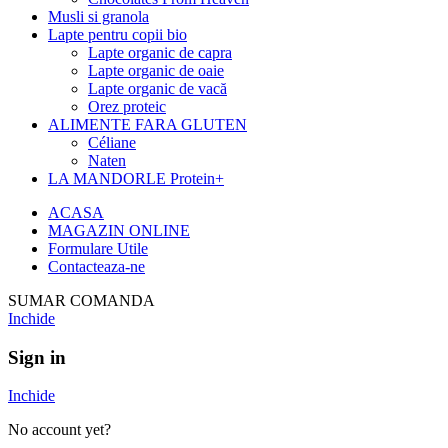
Musli si granola
Lapte pentru copii bio
Lapte organic de capra
Lapte organic de oaie
Lapte organic de vacă
Orez proteic
ALIMENTE FARA GLUTEN
Céliane
Naten
LA MANDORLE Protein+
ACASA
MAGAZIN ONLINE
Formulare Utile
Contacteaza-ne
SUMAR COMANDA
Inchide
Sign in
Inchide
No account yet?