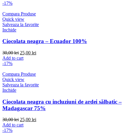
was:
is:
-17%
30,00 lei.
25,00 lei.
Compara Produse
Quick view
Salveaza la favorite
Inchide
Ciocolata neagra – Ecuador 100%
Original
Current
30,00
lei
25,00
lei
price
price
Add to cart
was:
is:
-17%
30,00 lei.
25,00 lei.
Compara Produse
Quick view
Salveaza la favorite
Inchide
Ciocolata neagra cu incluziuni de ardei sălbatic –
Madagascar 75%
Original
Current
30,00
lei
25,00
lei
price
price
Add to cart
was:
is:
-17%