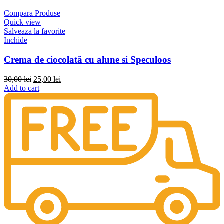
30,00 lei.
25,00 lei.
Compara Produse
Quick view
Salveaza la favorite
Inchide
Crema de ciocolată cu alune si Speculoos
Original
Current
30,00
lei
25,00
lei
price
price
Add to cart
was:
is:
30,00 lei.
25,00 lei.