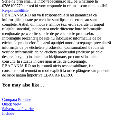
Scrie-ne prin email la info@ebacania.ro sau pe whatsapp la
0786100770 iar noi iti vom raspunde in cel mai scurt timp posibil
Responsabilitate
EBACANIA.RO nu va fi responsabilă și nu garantează că
informațiile postate pe website sunt lipsite de erori sau sunt
complete. Astfel, din motive tehnice (ex. erori apărute în timpul
rulajului stocului), pot aparea unele diferențe între informațiile
menționate pe website și cele de pe etichetele produselor.
Informațiile prezentate pe site nu înlocuiesc informațiile de pe
etichetele produselor. În cazul apariției unor discrepanțe, prevalează
informația de pe etichetele produselor. Consumatorul trebuie să
verifice informațiile de pe eticheta produsului (inclusiv pe cele
despre alergeni) înainte de achiziționare, precum și înainte de
consum. În situația în care apar astfel de discrepanțe,
EBACANIA.RO nu își asumă nicio responsabilitate, iar
consumatorul renunță în mod explicit la orice plângere sau pretenții
de orice natură împotriva EBACANIA.RO.
You may also like…
Compara Produse
Quick view
Salveaza la favorite
Inchide