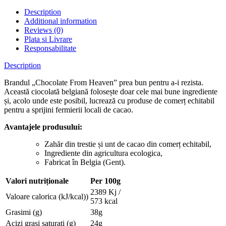
Description
Additional information
Reviews (0)
Plata si Livrare
Responsabilitate
Description
Brandul „Chocolate From Heaven” prea bun pentru a-i rezista.
Această ciocolată belgiană folosește doar cele mai bune ingrediente
și, acolo unde este posibil, lucrează cu produse de comerț echitabil
pentru a sprijini fermierii locali de cacao.
Avantajele produsului:
Zahăr din trestie și unt de cacao din comerț echitabil,
Ingrediente din agricultura ecologica,
Fabricat în Belgia (Gent).
Valori nutriționale
Per 100g
2389 Kj /
Valoare calorica (kJ/kcal))
573 kcal
Grasimi (g)
38g
Acizi grasi saturati (g)
24g