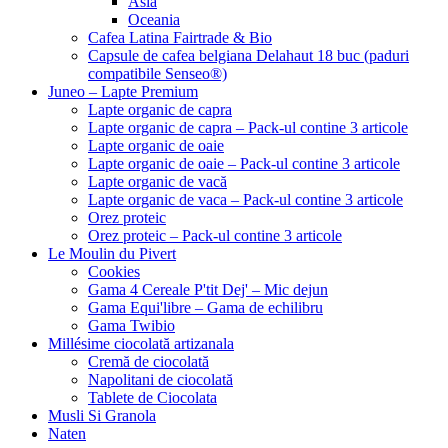
Asia
Oceania
Cafea Latina Fairtrade & Bio
Capsule de cafea belgiana Delahaut 18 buc (paduri
compatibile Senseo®)
Juneo – Lapte Premium
Lapte organic de capra
Lapte organic de capra – Pack-ul contine 3 articole
Lapte organic de oaie
Lapte organic de oaie – Pack-ul contine 3 articole
Lapte organic de vacă
Lapte organic de vaca – Pack-ul contine 3 articole
Orez proteic
Orez proteic – Pack-ul contine 3 articole
Le Moulin du Pivert
Cookies
Gama 4 Cereale P'tit Dej' – Mic dejun
Gama Equi'libre – Gama de echilibru
Gama Twibio
Millésime ciocolată artizanala
Cremă de ciocolată
Napolitani de ciocolată
Tablete de Ciocolata
Musli Si Granola
Naten