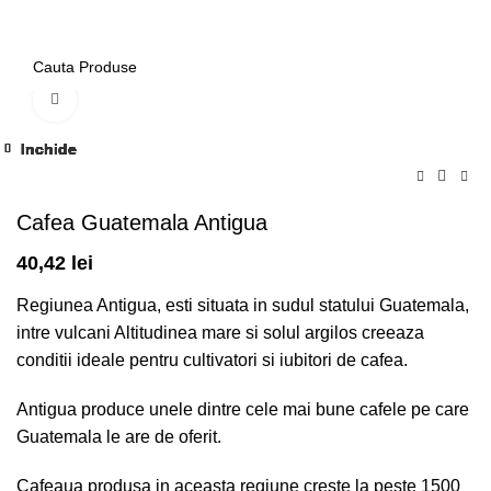
0
Click to enlarge
Inchide
Inchide
Inchide
Inchide
Inchide
Inchide
Inchide
Inchide
Inchide
Inchide
Inchide
Inchide
Cafea Guatemala Antigua
40,42
lei
Regiunea Antigua, esti situata in sudul statului Guatemala,
intre vulcani Altitudinea mare si solul argilos creeaza
conditii ideale pentru cultivatori si iubitori de cafea.
Antigua produce unele dintre cele mai bune cafele pe care
Guatemala le are de oferit.
Cafeaua produsa in aceasta regiune creste la peste 1500