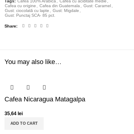
Tags:
Cafea 100% Arabica
,
Cafea cu aciditate medie
,
Cafea cu origine
,
Cafea din Guatemala
,
Gust: Caramel
,
Gust: ciocolată cu lapte
,
Gust: Migdale
,
Gust: Punctaj SCA- 85 pct.
Share
You may also like…
Cafea Nicaragua Matagalpa
35,64
lei
ADD TO CART