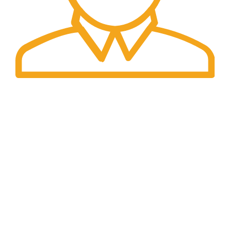
Preturi
Preturile afisate sunt finale.
DATE IDENTIFICARE
Compania isi desfasoara activitatea conform legislatiei
din Romania
INFORMAȚII LEGALE
Termeni si conditii