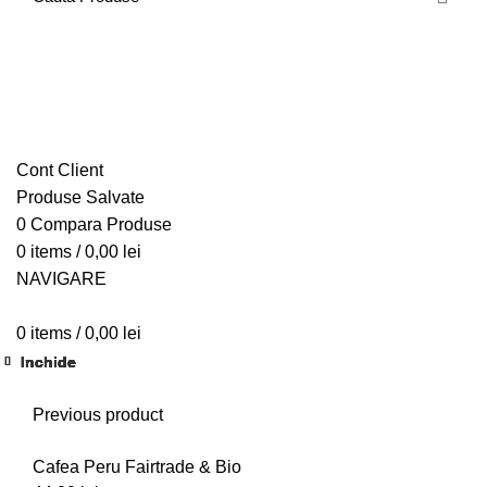
ACASA
MAGAZIN ONLINE
FORMULARE UTILE
CONTACTEAZA-NE
Cont Client
Produse Salvate
0
Compara Produse
0
items
/
0,00
lei
NAVIGARE
0
items
/
0,00
lei
Inchide
Inchide
Inchide
Inchide
Inchide
Inchide
Inchide
Inchide
Inchide
Inchide
Click to enlarge
Previous product
Cafea Peru Fairtrade & Bio