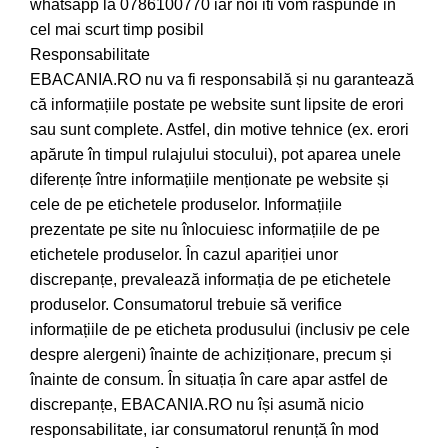
whatsapp la 0786100770 iar noi iti vom raspunde in
cel mai scurt timp posibil
Responsabilitate
EBACANIA.RO nu va fi responsabilă și nu garantează
că informațiile postate pe website sunt lipsite de erori
sau sunt complete. Astfel, din motive tehnice (ex. erori
apărute în timpul rulajului stocului), pot aparea unele
diferențe între informațiile menționate pe website și
cele de pe etichetele produselor. Informațiile
prezentate pe site nu înlocuiesc informațiile de pe
etichetele produselor. În cazul apariției unor
discrepanțe, prevalează informația de pe etichetele
produselor. Consumatorul trebuie să verifice
informațiile de pe eticheta produsului (inclusiv pe cele
despre alergeni) înainte de achiziționare, precum și
înainte de consum. În situația în care apar astfel de
discrepanțe, EBACANIA.RO nu își asumă nicio
responsabilitate, iar consumatorul renunță în mod