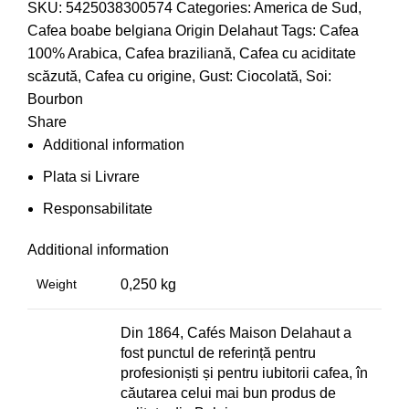
SKU:
5425038300574
Categories:
America de Sud
,
Cafea boabe belgiana Origin Delahaut
Tags:
Cafea
100% Arabica
,
Cafea braziliană
,
Cafea cu aciditate
scăzută
,
Cafea cu origine
,
Gust: Ciocolată
,
Soi:
Bourbon
Share
Additional information
Plata si Livrare
Responsabilitate
Additional information
Weight
0,250 kg
Din 1864, Cafés Maison Delahaut a
fost punctul de referință pentru
profesioniști și pentru iubitorii cafea, în
căutarea celui mai bun produs de