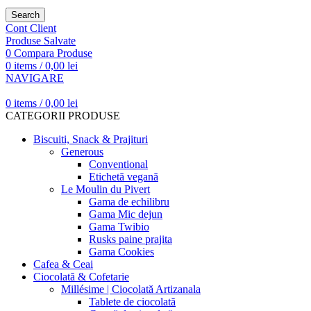
Search
Cont Client
Produse Salvate
0
Compara Produse
0
items
/
0,00
lei
NAVIGARE
0
items
/
0,00
lei
CATEGORII PRODUSE
Biscuiti, Snack & Prajituri
Generous
Conventional
Etichetă vegană
Le Moulin du Pivert
Gama de echilibru
Gama Mic dejun
Gama Twibio
Rusks paine prajita
Gama Cookies
Cafea & Ceai
Ciocolată & Cofetarie
Millésime | Ciocolată Artizanala
Tablete de ciocolată