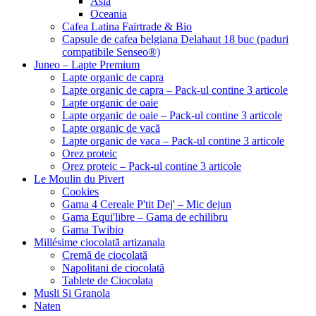
Asia
Oceania
Cafea Latina Fairtrade & Bio
Capsule de cafea belgiana Delahaut 18 buc (paduri
compatibile Senseo®)
Juneo – Lapte Premium
Lapte organic de capra
Lapte organic de capra – Pack-ul contine 3 articole
Lapte organic de oaie
Lapte organic de oaie – Pack-ul contine 3 articole
Lapte organic de vacă
Lapte organic de vaca – Pack-ul contine 3 articole
Orez proteic
Orez proteic – Pack-ul contine 3 articole
Le Moulin du Pivert
Cookies
Gama 4 Cereale P'tit Dej' – Mic dejun
Gama Equi'libre – Gama de echilibru
Gama Twibio
Millésime ciocolată artizanala
Cremă de ciocolată
Napolitani de ciocolată
Tablete de Ciocolata
Musli Si Granola
Naten