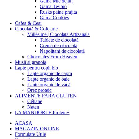
Gama Mic dejun
Gama Twibio
Rusks paine prajita
Gama Cookies
Cafea & Ceai
Ciocolată & Cofetarie
Millésime | Ciocolată Artizanala
Tablete de ciocolată
Cremă de ciocolată
Napolitani de ciocolată
Chocolates From Heaven
Musli si granola
Lapte pentru copii bio
Lapte organic de capra
Lapte organic de oaie
Lapte organic de vacă
Orez proteic
ALIMENTE FARA GLUTEN
Céliane
Naten
LA MANDORLE Protein+
ACASA
MAGAZIN ONLINE
Formulare Utile