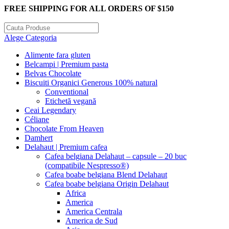
FREE SHIPPING FOR ALL ORDERS OF $150
Alege Categoria
Alimente fara gluten
Belcampi | Premium pasta
Belvas Chocolate
Biscuiti Organici Generous 100% natural
Conventional
Etichetă vegană
Ceai Legendary
Céliane
Chocolate From Heaven
Damhert
Delahaut | Premium cafea
Cafea belgiana Delahaut – capsule – 20 buc
(compatibile Nespresso®)
Cafea boabe belgiana Blend Delahaut
Cafea boabe belgiana Origin Delahaut
Africa
America
America Centrala
America de Sud