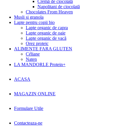
Cremă de ciocolată
Napolitani de ciocolată
Chocolates From Heaven
Musli si granola
Lapte pentru copii bio
Lapte organic de capra
Lapte organic de oaie
Lapte organic de vacă
Orez proteic
ALIMENTE FARA GLUTEN
Céliane
Naten
LA MANDORLE Protein+
ACASA
MAGAZIN ONLINE
Formulare Utile
Contacteaza-ne