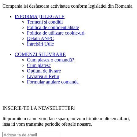
Compania isi desfasoara activitatea conform legislatiei din Romania
INFORMAȚII LEGALE
Termeni si conditii
Politica de confidentialitate
Politica de utilizare cookie-uri
Detalii ANPC
Întrebări Utile
COMENZI SI LIVRARE
Cum plasez o comandă?
Cum plătesc
Opțiuni de livrare
Livrarea si Retur
Formular anulare comanda
INSCRIE-TE LA NEWSELETTER!
Iti promitem ca nu vom face spam, nu vom trimite multe email-uri,
insa iti vom transmite periodic ofertele noastre.