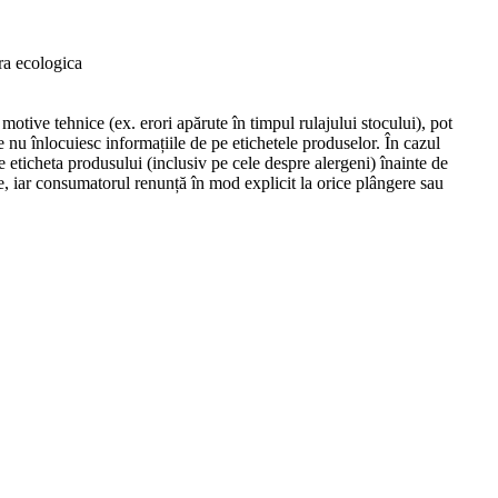
a ecologica
motive tehnice (ex. erori apărute în timpul rulajului stocului), pot
e nu înlocuiesc informațiile de pe etichetele produselor. În cazul
e eticheta produsului (inclusiv pe cele despre alergeni) înainte de
te, iar consumatorul renunță în mod explicit la orice plângere sau