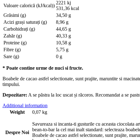
2221 kj
Valoare calorică (kJ/kcal))
531,36 kcal
Grăsimi (g)
34,50 g
Acizi grași saturați (g)
8,96 g
Carbohidrați (g)
44,65 g
Zahăr (g)
40,33 g
Proteine (g)
10,58 g
Fibre (g)
5,75 g
Sare (g)
0 g
* Poate contine urme de nuci si fructe.
Boabele de cacao astfel selectionate, sunt prajite, maruntite si macinate
timpului.
Depozitare:
A se păstra la loc uscat și răcoros. Recomandat a se pastr
Additional information
Weight
0,07 kg
Savureaza si incanta-ti gusturile cu aceasta ciocolata 
bean-to-bar la cel mai inalt standard: selecteaza boabele
Despre Noi
Boabele de cacao astfel selectionate, sunt prajite, marun