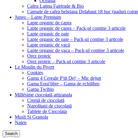
Oceania
Cafea Latina Fairtrade & Bio
Capsule de cafea belgiana Delahaut 18 buc (paduri comp
Juneo – Lapte Premium
Lapte organic de capra
Lapte organic de capra – Pack-ul contine 3 articole
Lapte organic de oaie
Lapte organic de oaie – Pack-ul contine 3 articole
Lapte organic de vacă
Lapte organic de vaca – Pack-ul contine 3 articole
Orez proteic
Orez proteic – Pack-ul contine 3 articole
Le Moulin du Pivert
Cookies
Gama 4 Cereale P'tit Dej' – Mic dejun
Gama Equi'libre – Gama de echilibru
Gama Twibio
Millésime ciocolată artizanala
Cremă de ciocolată
Napolitani de ciocolată
Tablete de Ciocolata
Musli Si Granola
Naten
Search