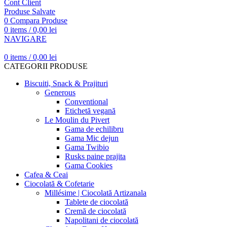
Cont Client
Produse Salvate
0
Compara Produse
0
items
/
0,00
lei
NAVIGARE
0
items
/
0,00
lei
CATEGORII PRODUSE
Biscuiti, Snack & Prajituri
Generous
Conventional
Etichetă vegană
Le Moulin du Pivert
Gama de echilibru
Gama Mic dejun
Gama Twibio
Rusks paine prajita
Gama Cookies
Cafea & Ceai
Ciocolată & Cofetarie
Millésime | Ciocolată Artizanala
Tablete de ciocolată
Cremă de ciocolată
Napolitani de ciocolată