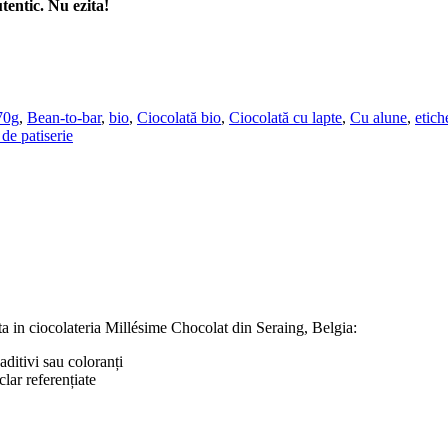
tentic. Nu ezita!
70g
,
Bean-to-bar
,
bio
,
Ciocolată bio
,
Ciocolată cu lapte
,
Cu alune
,
etich
de patiserie
ata in ciocolateria Millésime Chocolat din Seraing, Belgia:
aditivi sau coloranți
clar referențiate