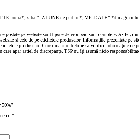
, LAPTE pudra*, zahar*, ALUNE de padure*, MIGDALE* *din agricultur
e postate pe website sunt lipsite de erori sau sunt complete. Astfel, din 
ebsite și cele de pe etichetele produselor. Informațiile prezentate pe sit
etichetele produselor. Consumatorul trebuie să verifice informațiile de p
în care apar astfel de discrepanțe, TSP nu își asumă nicio responsabilita
ar 50%”
ate cu
*