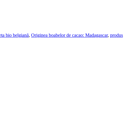
eta bio belgiană
,
Originea boabelor de cacao: Madagascar
,
produs