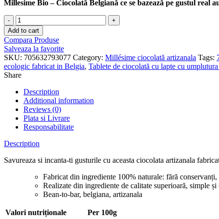
Millesime Bio – Ciocolată Belgiană ce se bazează pe gustul real au
Ciocolată
cu
Add to cart
lapte
Compara Produse
migdale
Salveaza la favorite
și
SKU:
705632793077
Category:
Millésime ciocolată artizanala
Tags:
alune
ecologic fabricat in Belgia
,
Tablete de ciocolată cu lapte cu umplutura 
Madagascar
Share
50%
quantity
Description
Additional information
Reviews (0)
Plata si Livrare
Responsabilitate
Description
Savureaza si incanta-ti gusturile cu aceasta ciocolata artizanala fabric
Fabricat din ingrediente 100% naturale: fără conservanți, 
Realizate din ingrediente de calitate superioară, simple și 
Bean-to-bar, belgiana, artizanala
Valori nutriționale
Per 100g