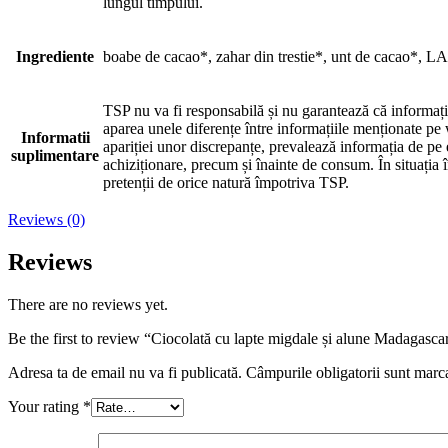
lungul timpului.
Ingrediente
boabe de cacao*, zahar din trestie*, unt de cacao*
TSP nu va fi responsabilă și nu garantează că informațiil
aparea unele diferențe între informațiile menționate pe w
Informatii
apariției unor discrepanțe, prevalează informația de pe 
suplimentare
achiziționare, precum și înainte de consum. În situația 
pretenții de orice natură împotriva TSP.
Reviews (0)
Reviews
There are no reviews yet.
Be the first to review “Ciocolată cu lapte migdale și alune Madagasc
Adresa ta de email nu va fi publicată.
Câmpurile obligatorii sunt marc
Your rating
*