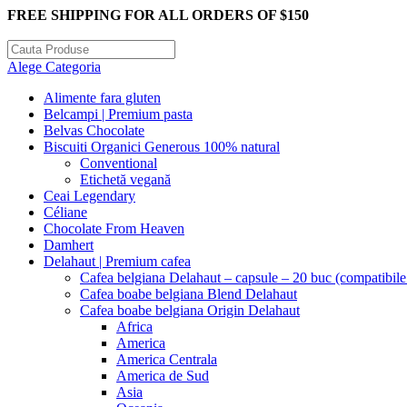
FREE SHIPPING FOR ALL ORDERS OF $150
Alege Categoria
Alimente fara gluten
Belcampi | Premium pasta
Belvas Chocolate
Biscuiti Organici Generous 100% natural
Conventional
Etichetă vegană
Ceai Legendary
Céliane
Chocolate From Heaven
Damhert
Delahaut | Premium cafea
Cafea belgiana Delahaut – capsule – 20 buc (compatibil
Cafea boabe belgiana Blend Delahaut
Cafea boabe belgiana Origin Delahaut
Africa
America
America Centrala
America de Sud
Asia