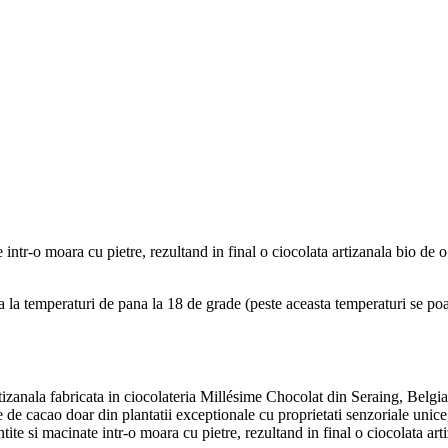
 intr-o moara cu pietre, rezultand in final o ciocolata artizanala bio de 
a la temperaturi de pana la 18 de grade (peste aceasta temperaturi se poa
artizanala fabricata in ciocolateria Millésime Chocolat din Seraing, Belg
 de cacao doar din plantatii exceptionale cu proprietati senzoriale unice,
tite si macinate intr-o moara cu pietre, rezultand in final o ciocolata art