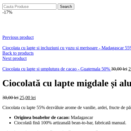
Search
-17%
Click to enlarge
Previous product
Ciocolata cu lapte si incluziuni cu yuzu si merisoare - Madagascar 5
Back to products
Next product
O
Ciocolata cu lapte si umplutura de cacao - Guatemala 50%
30,00
lei
2
p
w
Ciocolată cu lapte migdale și 
3
Original
Current
30,00
lei
25,00
lei
price
price
Ciocolata cu lapte 55% dezvăluie arome de vanilie, ardei, fructe de pă
was:
is:
30,00 lei.
25,00 lei.
Originea boabelor de cacao:
Madagascar
Ciocolată fină 100% artizanală bean-to-bar, fabricată manual.