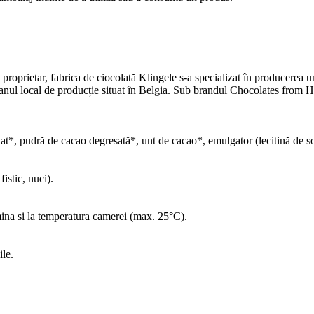
proprietar, fabrica de ciocolată Klingele s-a specializat în producerea 
planul local de producție situat în Belgia. Sub brandul Chocolates from
t*, pudră de cacao degresată*, unt de cacao*, emulgator (lecitină de so
istic, nuci).
lumina si la temperatura camerei (max. 25°C).
ile.