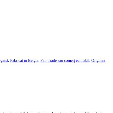
egană
,
Fabricat în Belgia
,
Fair Trade sau comerţ echitabil
,
Originea