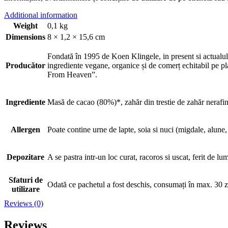
Additional information
Weight
0,1 kg
Dimensions
8 × 1,2 × 15,6 cm
Fondată în 1995 de Koen Klingele, in present si actualul 
Producător
ingrediente vegane, organice și de comerț echitabil pe 
From Heaven”.
Ingrediente
Masă de cacao (80%)*, zahăr din trestie de zahăr nerafina
Allergen
Poate contine urne de lapte, soia si nuci (migdale, alune, f
Depozitare
A se pastra intr-un loc curat, racoros si uscat, ferit de 
Sfaturi de
Odată ce pachetul a fost deschis, consumați în max. 30 z
utilizare
Reviews (0)
Reviews