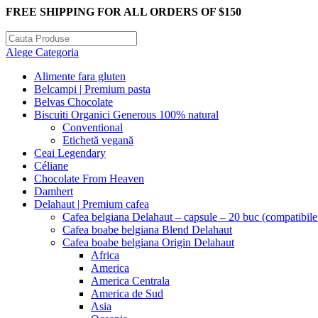
FREE SHIPPING FOR ALL ORDERS OF $150
Alege Categoria
Alimente fara gluten
Belcampi | Premium pasta
Belvas Chocolate
Biscuiti Organici Generous 100% natural
Conventional
Etichetă vegană
Ceai Legendary
Céliane
Chocolate From Heaven
Damhert
Delahaut | Premium cafea
Cafea belgiana Delahaut – capsule – 20 buc (compatibil
Cafea boabe belgiana Blend Delahaut
Cafea boabe belgiana Origin Delahaut
Africa
America
America Centrala
America de Sud
Asia