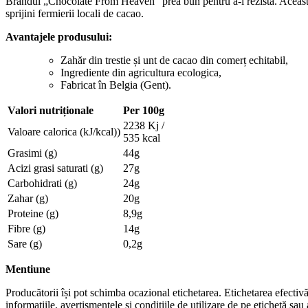
Brandul „Chocolate From Heaven” prea bun pentru a-i rezista. Această 
sprijini fermierii locali de cacao.
Avantajele produsului:
Zahăr din trestie și unt de cacao din comerț echitabil,
Ingrediente din agricultura ecologica,
Fabricat în Belgia (Gent).
Valori nutriționale
Per 100g
2238 Kj /
Valoare calorica (kJ/kcal))
535 kcal
Grasimi (g)
44g
Acizi grasi saturati (g)
27g
Carbohidrati (g)
24g
Zahar (g)
20g
Proteine (g)
8,9g
Fibre (g)
14g
Sare (g)
0,2g
Mentiune
Producătorii își pot schimba ocazional etichetarea. Etichetarea efectivă 
informațiile, avertismentele și condițiile de utilizare de pe etichetă s