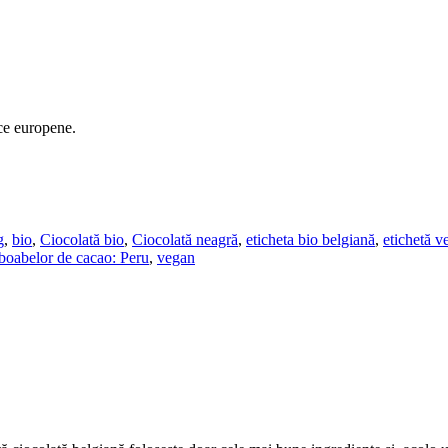
ice europene.
g
,
bio
,
Ciocolată bio
,
Ciocolată neagră
,
eticheta bio belgiană
,
etichetă v
 boabelor de cacao: Peru
,
vegan