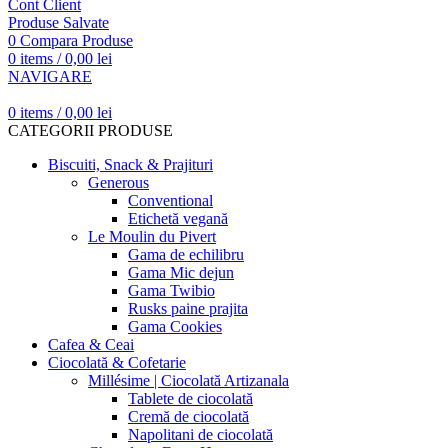
Cont Client
Produse Salvate
0
Compara Produse
0
items
/
0,00
lei
NAVIGARE
0
items
/
0,00
lei
CATEGORII PRODUSE
Biscuiti, Snack & Prajituri
Generous
Conventional
Etichetă vegană
Le Moulin du Pivert
Gama de echilibru
Gama Mic dejun
Gama Twibio
Rusks paine prajita
Gama Cookies
Cafea & Ceai
Ciocolată & Cofetarie
Millésime | Ciocolată Artizanala
Tablete de ciocolată
Cremă de ciocolată
Napolitani de ciocolată