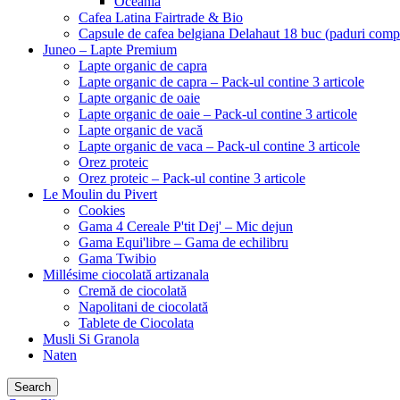
Oceania
Cafea Latina Fairtrade & Bio
Capsule de cafea belgiana Delahaut 18 buc (paduri comp
Juneo – Lapte Premium
Lapte organic de capra
Lapte organic de capra – Pack-ul contine 3 articole
Lapte organic de oaie
Lapte organic de oaie – Pack-ul contine 3 articole
Lapte organic de vacă
Lapte organic de vaca – Pack-ul contine 3 articole
Orez proteic
Orez proteic – Pack-ul contine 3 articole
Le Moulin du Pivert
Cookies
Gama 4 Cereale P'tit Dej' – Mic dejun
Gama Equi'libre – Gama de echilibru
Gama Twibio
Millésime ciocolată artizanala
Cremă de ciocolată
Napolitani de ciocolată
Tablete de Ciocolata
Musli Si Granola
Naten
Search