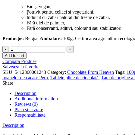
Bio și vegan,
Potrivit pentru celiaci și vegetarieni,
Îndulcit cu zahăr natural din trestie de zahăr,
Fără ulei de palmier,
Fără conservanti, aditivi, coloranti sau stabilizatori.
Producție:
Belgia.
Ambalare:
100g. Certificarea agriculturii ecolog
Ciocolată
neagră
Add to cart
organică
Compara Produse
Peru
Salveaza la favorite
80%
SKU:
5412860001243
Category:
Chocolate From Heaven
Tags:
100
quantity
boabelor de cacao: Peru
,
Tablete pline de ciocolată
,
Țara de origine a
Share
Description
Additional information
Reviews (0)
Plata si Livrare
Responsabilitate
Description