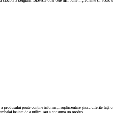
ciocolată belgiană folosește doar cele mai bune ingrediente și, acolo un
a produsului poate conține informații suplimentare și/sau diferite față de 
au ambalaj înainte de a utiliza sau a consuma un produs.