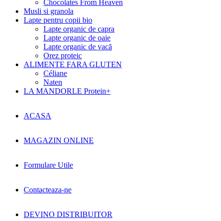
Chocolates From Heaven
Musli si granola
Lapte pentru copii bio
Lapte organic de capra
Lapte organic de oaie
Lapte organic de vacă
Orez proteic
ALIMENTE FARA GLUTEN
Céliane
Naten
LA MANDORLE Protein+
ACASA
MAGAZIN ONLINE
Formulare Utile
Contacteaza-ne
DEVINO DISTRIBUITOR