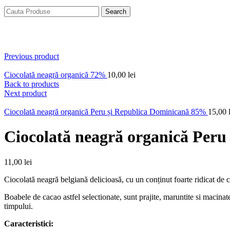
Search
Click to enlarge
Previous product
Ciocolată neagră organică 72%
10,00
lei
Back to products
Next product
Ciocolată neagră organică Peru și Republica Dominicană 85%
15,00
Ciocolată neagră organică Per
11,00
lei
Ciocolată neagră belgiană delicioasă, cu un conținut foarte ridicat de 
Boabele de cacao astfel selectionate, sunt prajite, maruntite si macinate
timpului.
Caracteristici: