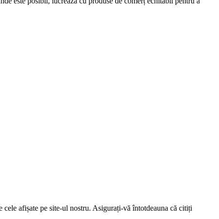
de este posibil, lucrează cu produse de comerț echitabil pentru a
cele afișate pe site-ul nostru. Asigurați-vă întotdeauna că citiți