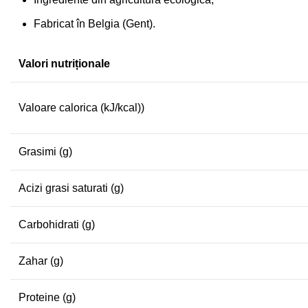
Fabricat în Belgia (Gent).
Valori nutriționale
Valoare calorica (kJ/kcal))
Grasimi (g)
Acizi grasi saturati (g)
Carbohidrati (g)
Zahar (g)
Proteine (g)