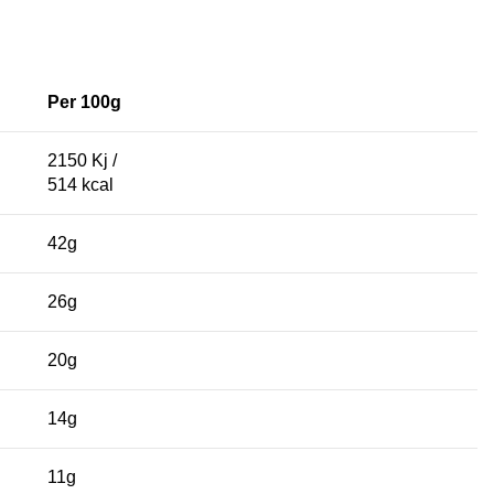
Per 100g
2150 Kj /
514 kcal
42g
26g
20g
14g
11g