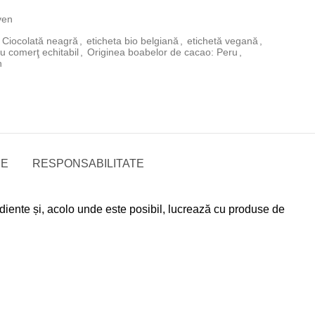
ven
Ciocolată neagră
,
eticheta bio belgiană
,
etichetă vegană
,
u comerţ echitabil
,
Originea boabelor de cacao: Peru
,
n
RE
RESPONSABILITATE
iente și, acolo unde este posibil, lucrează cu produse de