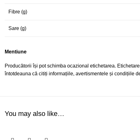
Fibre (g)
Sare (g)
Mentiune
Producătorii își pot schimba ocazional etichetarea. Etichetarea
întotdeauna că citiți informațiile, avertismentele și condițiil
You may also like…