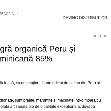
0
0
Cont Client
0,00
lei
TEGORIA
DEVINO DISTRIBUITOR
gră organică Peru și
ominicană 85%
cioasă, cu un conținut foarte ridicat de cacao din Peru și
ionate, sunt prajite, maruntite si macinate intr-o moara cu
ocolata artizanala bio de o calitate exceptionala, dovada