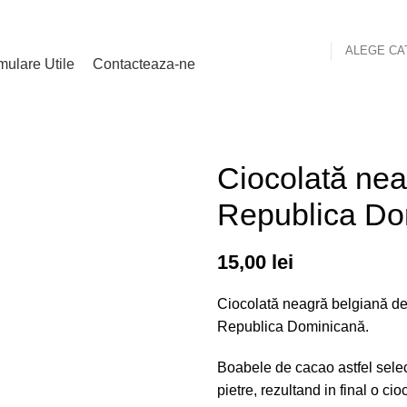
ALEGE CA
mulare Utile
Contacteaza-ne
Ciocolată nea
Republica D
15,00
lei
Ciocolată neagră belgiană deli
Republica Dominicană.
Boabele de cacao astfel select
pietre, rezultand in final o ci