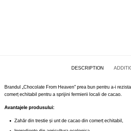
DESCRIPTION
ADDITI
Brandul „Chocolate From Heaven” prea bun pentru a-i rezista.
comerț echitabil pentru a sprijini fermierii locali de cacao.
Avantajele produsului:
Zahăr din trestie și unt de cacao din comerț echitabil,
Ingrediente din agricultura ecologica,