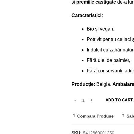
si
premiile castigate
de-a lun
Caracteristici:
Bio și vegan,
Potrivit pentru celiaci 
Îndulcit cu zahăr natur
Fără ulei de palmier,
Fără conservanti, aditiv
Producție:
Belgia.
Ambalare
ADD TO CART
Compara Produse
Sal
SKU:
5412860001250