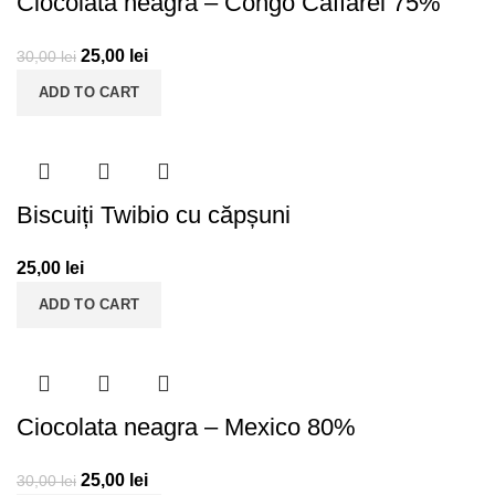
Ciocolata neagra – Congo Caffarel 75%
25,00
lei
30,00
lei
ADD TO CART
Biscuiți Twibio cu căpșuni
25,00
lei
ADD TO CART
Ciocolata neagra – Mexico 80%
25,00
lei
30,00
lei