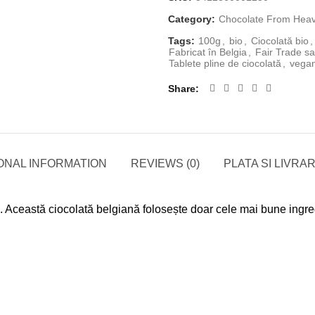
Category:
Chocolate From Hea
Tags:
100g
,
bio
,
Ciocolată bio
,
Fabricat în Belgia
,
Fair Trade sa
Tablete pline de ciocolată
,
vega
Share
ONAL INFORMATION
REVIEWS (0)
PLATA SI LIVRA
 Această ciocolată belgiană folosește doar cele mai bune ingred