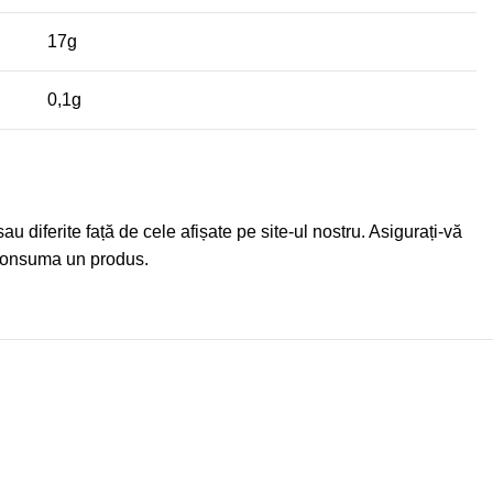
17g
0,1g
 diferite față de cele afișate pe site-ul nostru. Asigurați-vă
a consuma un produs.